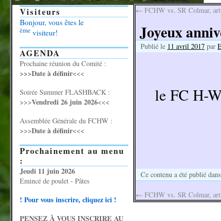
Visiteurs
←
FCHW vs. SR Colmar, arti
Bonjour, vous êtes le
Joyeux annive
ème
visiteur!
Publié le
11 avril 2017
par
AGENDA
Prochaine réunion du Comité :
>>>Date à définir
<<<
le FC H-W 
Soirée Summer FLASHBACK :
Vendredi 26 juin 2026
>>>
<<<
Assemblée Générale du FCHW :
Date à définir
>>>
<<<
Prochainement au menu
:
Jeudi 11 juin 2026
Ce contenu a été publié dan
Emincé de poulet - Pâtes
←
FCHW vs. SR Colmar, arti
! Pour vous inscrire, cliquez ici !
PENSEZ À VOUS INSCRIRE AU