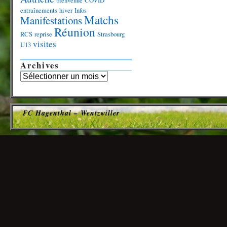
bienvenue
COVID
entraînements
hiver
Infos
Matchs
Manifestations
Réunion
RCS
reprise
Strasbourg
visites
U13
Archives
FC Hagenthal – Wentzwiller