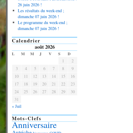
26 juin 2026 !
Les résultats du week-end ;
dimanche 07 juin 2026 !
Le programme du week-end ;
dimanche 07 juin 2026 !
Calendrier
août 2026
L
M
M
J
V
S
D
1
2
3
4
5
6
7
8
9
10
11
12
13
14
15
16
17
18
19
20
21
22
23
24
25
26
27
28
29
30
31
« Juil
Mots-Clefs
Anniversaire
Autriche