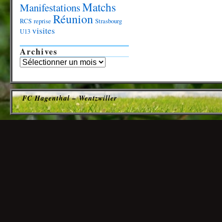
Matchs
Manifestations
Réunion
RCS
reprise
Strasbourg
visites
U13
Archives
FC Hagenthal – Wentzwiller