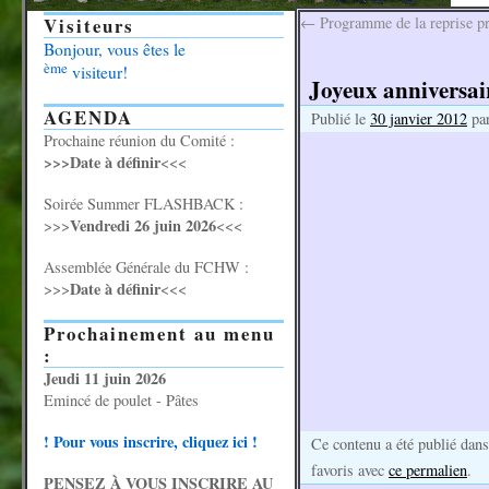
Visiteurs
←
Programme de la reprise pri
Bonjour, vous êtes le
ème
visiteur!
Joyeux anniversair
AGENDA
Publié le
30 janvier 2012
pa
Prochaine réunion du Comité :
>>>Date à définir
<<<
Soirée Summer FLASHBACK :
Vendredi 26 juin 2026
>>>
<<<
Assemblée Générale du FCHW :
Date à définir
>>>
<<<
Prochainement au menu
:
Jeudi 11 juin 2026
Emincé de poulet - Pâtes
! Pour vous inscrire, cliquez ici !
Ce contenu a été publié dan
favoris avec
ce permalien
.
PENSEZ À VOUS INSCRIRE AU