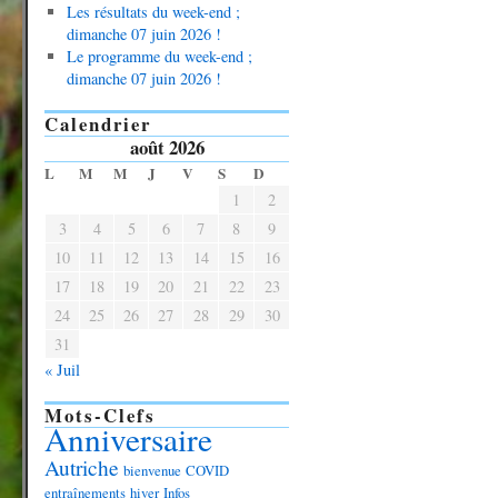
Les résultats du week-end ;
dimanche 07 juin 2026 !
Le programme du week-end ;
dimanche 07 juin 2026 !
Calendrier
août 2026
L
M
M
J
V
S
D
1
2
3
4
5
6
7
8
9
10
11
12
13
14
15
16
17
18
19
20
21
22
23
24
25
26
27
28
29
30
31
« Juil
Mots-Clefs
Anniversaire
Autriche
bienvenue
COVID
entraînements
hiver
Infos