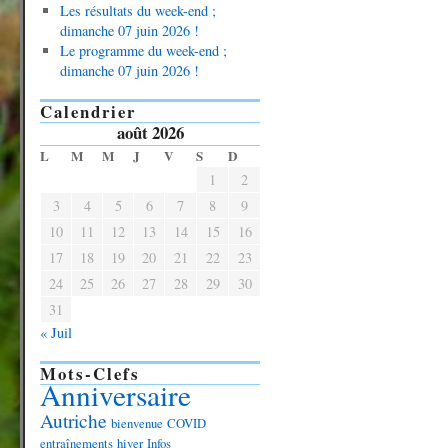
Les résultats du week-end ;
dimanche 07 juin 2026 !
Le programme du week-end ;
dimanche 07 juin 2026 !
Calendrier
août 2026
L
M
M
J
V
S
D
1
2
3
4
5
6
7
8
9
10
11
12
13
14
15
16
17
18
19
20
21
22
23
24
25
26
27
28
29
30
31
« Juil
Mots-Clefs
Anniversaire
Autriche
bienvenue
COVID
entraînements
hiver
Infos