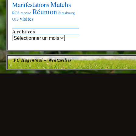
Matchs
Manifestations
Réunion
RCS
reprise
Strasbourg
visites
U13
Archives
FC Hagenthal – Wentzwiller