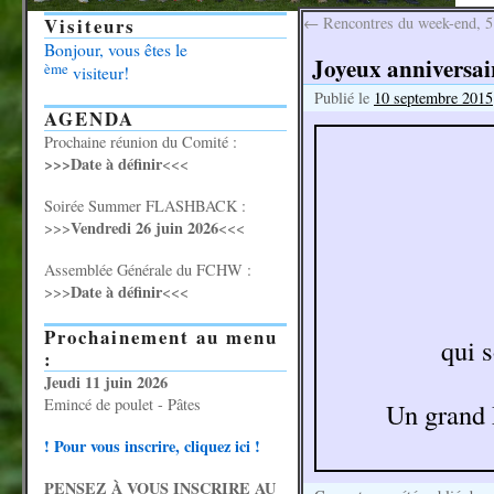
Visiteurs
←
Rencontres du week-end, 5 
Bonjour, vous êtes le
Joyeux anniversair
ème
visiteur!
Publié le
10 septembre 2015
AGENDA
Prochaine réunion du Comité :
>>>Date à définir
<<<
Soirée Summer FLASHBACK :
Vendredi 26 juin 2026
>>>
<<<
Assemblée Générale du FCHW :
Date à définir
>>>
<<<
Prochainement au menu
qui 
:
Jeudi 11 juin 2026
Emincé de poulet - Pâtes
Un grand 
! Pour vous inscrire, cliquez ici !
PENSEZ À VOUS INSCRIRE AU