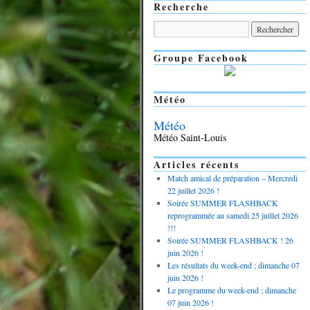
Recherche
Groupe Facebook
Météo
Météo
Météo Saint-Louis
Articles récents
Match amical de préparation – Mercredi
22 juillet 2026 !
Soirée SUMMER FLASHBACK
reprogrammée au samedi 25 juillet 2026
!!!
Soirée SUMMER FLASHBACK ! 26
juin 2026 !
Les résultats du week-end ; dimanche 07
juin 2026 !
Le programme du week-end ; dimanche
07 juin 2026 !