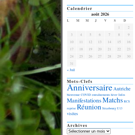
Calendrier
août 2026
L
M
M
J
V
S
D
1
2
3
4
5
6
7
8
9
10
11
12
13
14
15
16
17
18
19
20
21
22
23
24
25
26
27
28
29
30
31
« Juil
Mots-Clefs
Anniversaire
Autriche
bienvenue
COVID
entraînements
hiver
Infos
Matchs
Manifestations
RCS
Réunion
reprise
Strasbourg
U13
visites
Archives