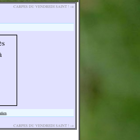
CARPES DU VENDREDI SAINT !
→
ès
à
alien
.
CARPES DU VENDREDI SAINT !
→