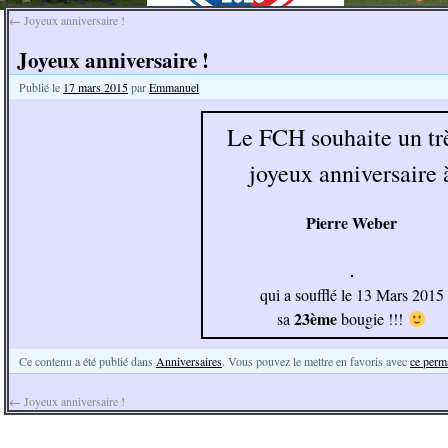
←
Joyeux anniversaire !
Joyeux anniversaire !
Publié le
17 mars 2015
par
Emmanuel
Le FCH souhaite un tr
joyeux anniversaire 
Pierre Weber
qui a soufflé le 13 Mars 2015
23ème
sa
bougie !!!
Ce contenu a été publié dans
Anniversaires
. Vous pouvez le mettre en favoris avec
ce perm
←
Joyeux anniversaire !