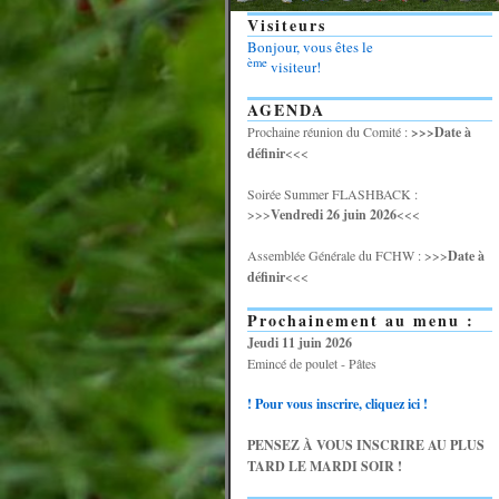
Visiteurs
Bonjour, vous êtes le
ème
visiteur!
AGENDA
Prochaine réunion du Comité :
>>>Date à
définir
<<<
Soirée Summer FLASHBACK :
>>>
Vendredi 26 juin 2026
<<<
Assemblée Générale du FCHW : >>>
Date à
définir
<<<
Prochainement au menu :
Jeudi 11 juin 2026
Emincé de poulet - Pâtes
! Pour vous inscrire, cliquez ici !
PENSEZ À VOUS INSCRIRE AU PLUS
TARD LE MARDI SOIR !