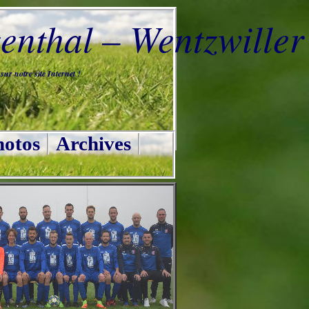
nthal – Wentzwiller
ur notre site Internet !
otos
Archives