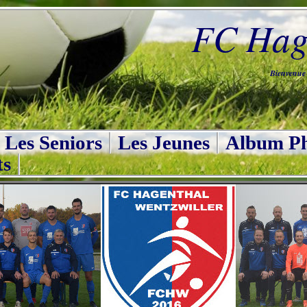
FC Hage
Bienvenue s
Les Seniors
Les Jeunes
Album Ph
ts