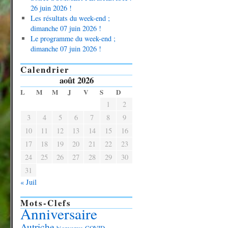
26 juin 2026 !
Les résultats du week-end ;
dimanche 07 juin 2026 !
Le programme du week-end ;
dimanche 07 juin 2026 !
Calendrier
août 2026
L
M
M
J
V
S
D
1
2
3
4
5
6
7
8
9
10
11
12
13
14
15
16
17
18
19
20
21
22
23
24
25
26
27
28
29
30
31
« Juil
Mots-Clefs
Anniversaire
Autriche