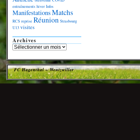
bienvenue
COVID
entraînements
hiver
Infos
Matchs
Manifestations
Réunion
RCS
reprise
Strasbourg
visites
U13
Archives
FC Hagenthal – Wentzwiller