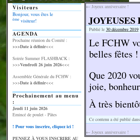
Visiteurs
←
Joyeux anniversaire !
Bonjour, vous êtes le
JOYEUSES 
ème
visiteur!
Publié le
30 décembre 2019
AGENDA
Le FCHW vous
Prochaine réunion du Comité :
>>>Date à définir
<<<
belles fêtes !
Soirée Summer FLASHBACK :
Vendredi 26 juin 2026
>>>
<<<
Que 2020 vou
Assemblée Générale du FCHW :
Date à définir
>>>
<<<
joie, bonheur 
Prochainement au menu
À très bientô
:
Jeudi 11 juin 2026
Emincé de poulet - Pâtes
Ce contenu a été publié dan
! Pour vous inscrire, cliquez ici !
←
Joyeux anniversaire !
PENSEZ À VOUS INSCRIRE AU