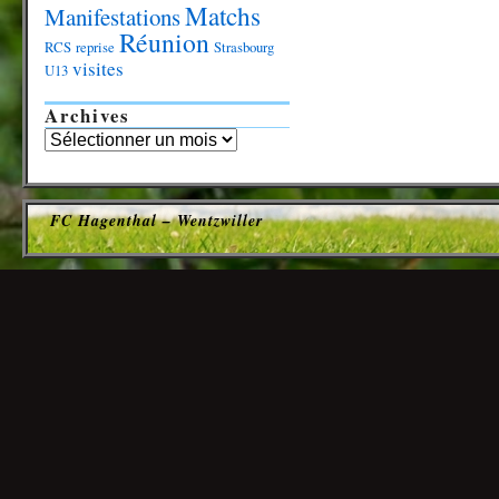
Matchs
Manifestations
Réunion
RCS
reprise
Strasbourg
visites
U13
Archives
FC Hagenthal – Wentzwiller