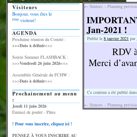
Visiteurs
←
Séniors – Planning prévisio
Bonjour, vous êtes le
IMPORTANT : 
ème
visiteur!
Jan-2021 !
AGENDA
Publié le
8 janvier 2021
par
Prochaine réunion du Comité :
>>>Date à définir
<<<
RDV à
Soirée Summer FLASHBACK :
Merci d’avan
Vendredi 26 juin 2026
>>>
<<<
Assemblée Générale du FCHW :
Date à définir
>>>
<<<
Ce contenu a été publié dan
Prochainement au menu
:
←
Séniors – Planning prévisio
Jeudi 11 juin 2026
Emincé de poulet - Pâtes
! Pour vous inscrire, cliquez ici !
PENSEZ À VOUS INSCRIRE AU