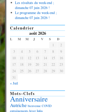
Les résultats du week-end ;
dimanche 07 juin 2026 !
Le programme du week-end ;
dimanche 07 juin 2026 !
Calendrier
août 2026
L
M
M
J
V
S
D
1
2
3
4
5
6
7
8
9
10
11
12
13
14
15
16
17
18
19
20
21
22
23
24
25
26
27
28
29
30
31
« Juil
Mots-Clefs
Anniversaire
Autriche
bienvenue
COVID
entraînements
hiver
Infos