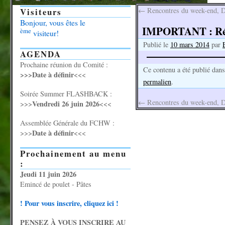
Visiteurs
←
Rencontres du week-end, 
Bonjour, vous êtes le
IMPORTANT : Réu
ème
visiteur!
Publié le
10 mars 2014
par
AGENDA
Prochaine réunion du Comité :
Ce contenu a été publié dan
>>>Date à définir
<<<
permalien
.
Soirée Summer FLASHBACK :
←
Rencontres du week-end, 
Vendredi 26 juin 2026
>>>
<<<
Assemblée Générale du FCHW :
Date à définir
>>>
<<<
Prochainement au menu
:
Jeudi 11 juin 2026
Emincé de poulet - Pâtes
! Pour vous inscrire, cliquez ici !
PENSEZ À VOUS INSCRIRE AU