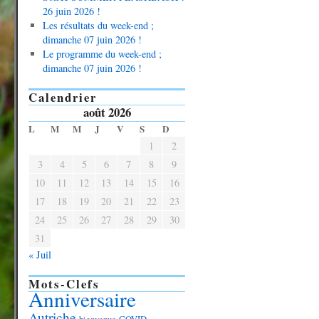
26 juin 2026 !
Les résultats du week-end ;
dimanche 07 juin 2026 !
Le programme du week-end ;
dimanche 07 juin 2026 !
Calendrier
août 2026
L
M
M
J
V
S
D
1
2
3
4
5
6
7
8
9
10
11
12
13
14
15
16
17
18
19
20
21
22
23
24
25
26
27
28
29
30
31
« Juil
Mots-Clefs
Anniversaire
Autriche