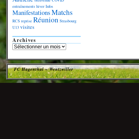
bienvenue
COVID
entraînements
hiver
Infos
Matchs
Manifestations
Réunion
RCS
reprise
Strasbourg
visites
U13
Archives
FC Hagenthal – Wentzwiller