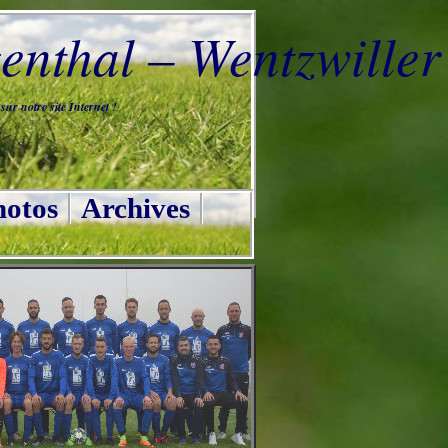
nthal – Wentzwiller
ur notre site Internet !
otos
Archives