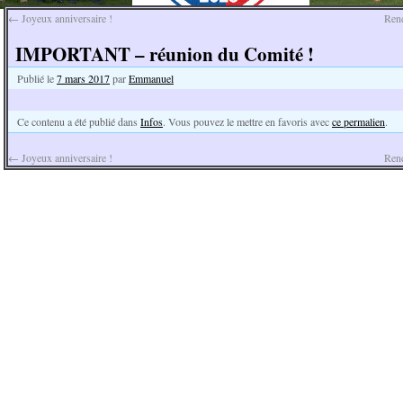
←
Joyeux anniversaire !
Renc
IMPORTANT – réunion du Comité !
Publié le
7 mars 2017
par
Emmanuel
Ce contenu a été publié dans
Infos
. Vous pouvez le mettre en favoris avec
ce permalien
.
←
Joyeux anniversaire !
Renc