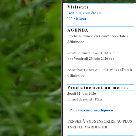
Visiteurs
Bonjour, vous êtes le
ème
visiteur!
AGENDA
Prochaine réunion du Comité :
>>>Date à
définir
<<<
Soirée Summer FLASHBACK :
>>>
Vendredi 26 juin 2026
<<<
Assemblée Générale du FCHW : >>>
Date à
définir
<<<
Prochainement au menu :
Jeudi 11 juin 2026
Emincé de poulet - Pâtes
! Pour vous inscrire, cliquez ici !
PENSEZ À VOUS INSCRIRE AU PLUS
TARD LE MARDI SOIR !