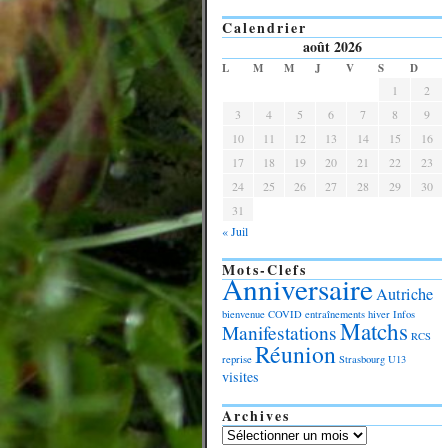
Calendrier
août 2026
L
M
M
J
V
S
D
1
2
3
4
5
6
7
8
9
10
11
12
13
14
15
16
17
18
19
20
21
22
23
24
25
26
27
28
29
30
31
« Juil
Mots-Clefs
Anniversaire
Autriche
bienvenue
COVID
entraînements
hiver
Infos
Matchs
Manifestations
RCS
Réunion
reprise
Strasbourg
U13
visites
Archives