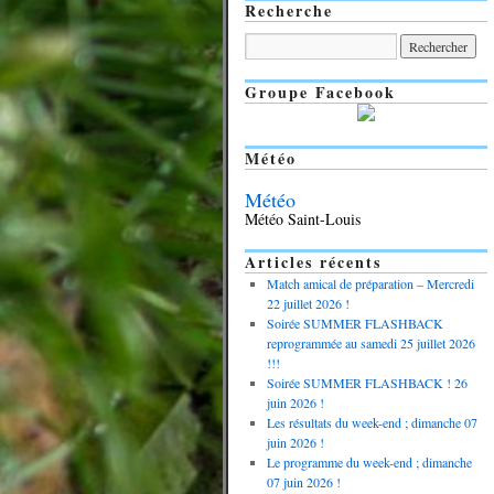
Recherche
Groupe Facebook
Météo
Météo
Météo Saint-Louis
Articles récents
Match amical de préparation – Mercredi
22 juillet 2026 !
Soirée SUMMER FLASHBACK
reprogrammée au samedi 25 juillet 2026
!!!
Soirée SUMMER FLASHBACK ! 26
juin 2026 !
Les résultats du week-end ; dimanche 07
juin 2026 !
Le programme du week-end ; dimanche
07 juin 2026 !