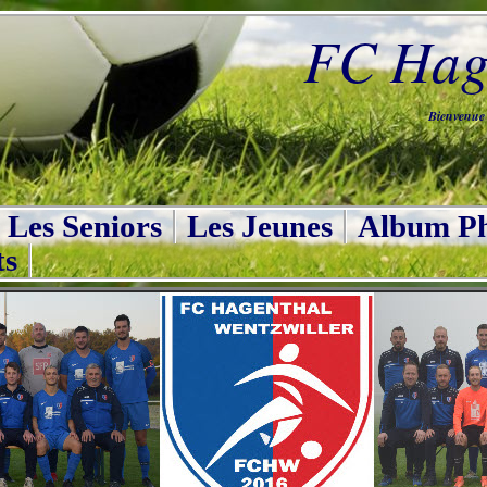
FC Hage
Bienvenue s
Les Seniors
Les Jeunes
Album Ph
ts