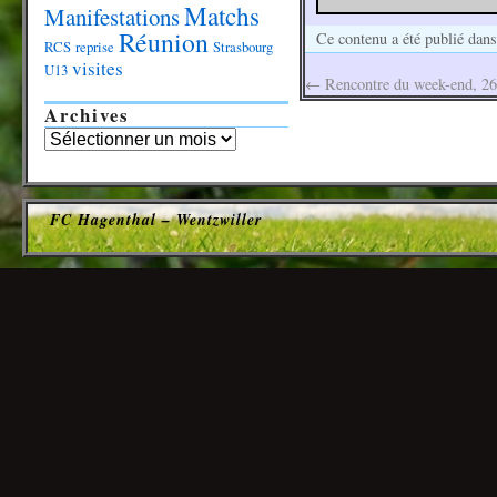
Matchs
Manifestations
Réunion
Ce contenu a été publié dan
RCS
reprise
Strasbourg
visites
U13
←
Rencontre du week-end, 26
Archives
FC Hagenthal – Wentzwiller