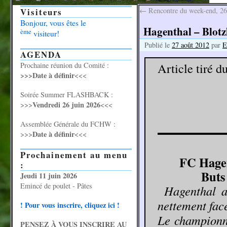
Visiteurs
←
Rencontre du week-end, 26
Bonjour, vous êtes le
Hagenthal – Blotz
ème
visiteur!
Publié le
27 août 2012
par
E
AGENDA
Article tiré d
Prochaine réunion du Comité :
>>>Date à définir
<<<
Soirée Summer FLASHBACK :
Vendredi 26 juin 2026
>>>
<<<
Assemblée Générale du FCHW :
Date à définir
>>>
<<<
Prochainement au menu
FC Hagen
:
Buts 
Jeudi 11 juin 2026
Emincé de poulet - Pâtes
Hagenthal a
nettement face
! Pour vous inscrire, cliquez ici !
Le championna
PENSEZ À VOUS INSCRIRE AU