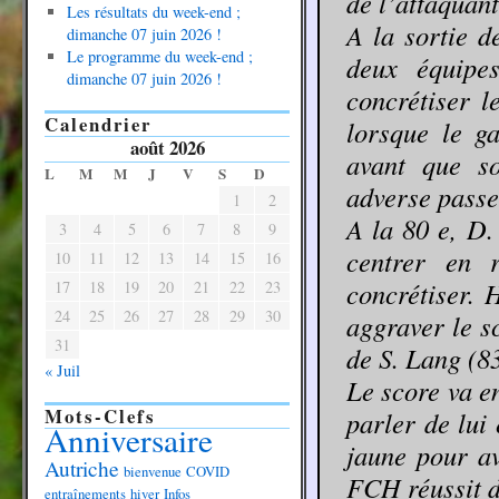
de l’attaquant
Les résultats du week-end ;
A la sortie d
dimanche 07 juin 2026 !
Le programme du week-end ;
deux équipes
dimanche 07 juin 2026 !
concrétiser l
Calendrier
lorsque le g
août 2026
avant que so
L
M
M
J
V
S
D
adverse passe
1
2
A la 80 e, D.
3
4
5
6
7
8
9
centrer en 
10
11
12
13
14
15
16
concrétiser.
17
18
19
20
21
22
23
24
25
26
27
28
29
30
aggraver le s
31
de S. Lang (83
« Juil
Le score va en
Mots-Clefs
parler de lui
Anniversaire
jaune pour av
Autriche
bienvenue
COVID
FCH réussit d
entraînements
hiver
Infos