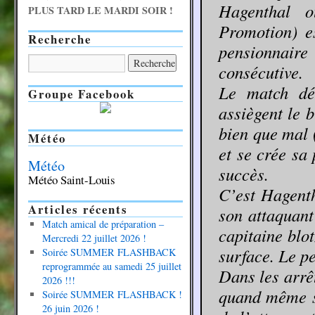
Hagenthal o
PLUS TARD LE MARDI SOIR !
Promotion) e
Recherche
pensionnaire
consécutive.
Le match dé
Groupe Facebook
assiègent le b
bien que mal 
Météo
et se crée sa
Météo
succès.
Météo Saint-Louis
C’est Hagenth
Articles récents
son attaquant
Match amical de préparation –
capitaine blo
Mercredi 22 juillet 2026 !
surface. Le pe
Soirée SUMMER FLASHBACK
reprogrammée au samedi 25 juillet
Dans les arrê
2026 !!!
quand même se
Soirée SUMMER FLASHBACK !
26 juin 2026 !