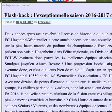
←
Joyeux anniversaire !
Flash-back : l’exceptionnelle saison 2016-201
Publié le
18 juillet 2017
par
Emmanuel
Deux années après avoir célébré la l’accession historique du club a
FC Hagenthal-Wentzwiller a cette année encore écrit une nouvelle
sur la plus haute marche du podium du championnat d’Excellence
présent son voisin Hégenheim dans l’élite régionale, en Division 
FCH-W évoluera donc parmi les 14 meilleures équipes alsacienn
Sundgau jusqu’en Alsace Bossue ! Une progression footballis
aventure donc, et c’est d’ailleurs bien de cela qu’il s’agit : un an a
FC Hagenthal 19559 et de l’AS Wentzwiller, l’Association « FC H-
Avec une dizaine de points d’avance au compteur, la meilleure att
groupe, les chiffres parlent d’eux-mêmes, et ne laissent aucun doute s
En 2016, la nouvelle structure résultant de la fusion entre ces villa
plus de moyens matériels et humains : 2 Club House et autant de te
équipes Séniors / Vétérans, et des nombreuses équipes de jeunes. L
faciles à organiser, même s’il faut désormais se déplacer un peu plu