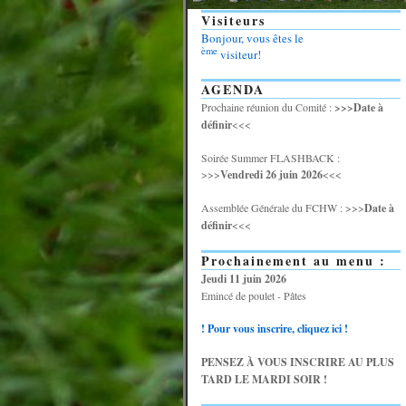
Visiteurs
Bonjour, vous êtes le
ème
visiteur!
AGENDA
Prochaine réunion du Comité :
>>>Date à
définir
<<<
Soirée Summer FLASHBACK :
>>>
Vendredi 26 juin 2026
<<<
Assemblée Générale du FCHW : >>>
Date à
définir
<<<
Prochainement au menu :
Jeudi 11 juin 2026
Emincé de poulet - Pâtes
! Pour vous inscrire, cliquez ici !
PENSEZ À VOUS INSCRIRE AU PLUS
TARD LE MARDI SOIR !