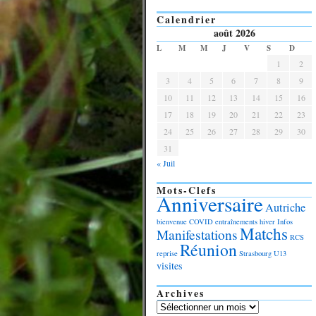
Calendrier
août 2026
L
M
M
J
V
S
D
1
2
3
4
5
6
7
8
9
10
11
12
13
14
15
16
17
18
19
20
21
22
23
24
25
26
27
28
29
30
31
« Juil
Mots-Clefs
Anniversaire
Autriche
bienvenue
COVID
entraînements
hiver
Infos
Matchs
Manifestations
RCS
Réunion
reprise
Strasbourg
U13
visites
Archives