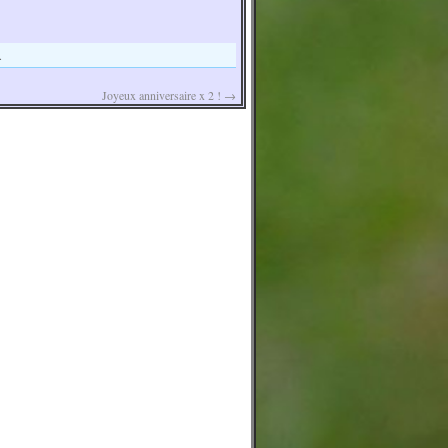
.
Joyeux anniversaire x 2 !
→