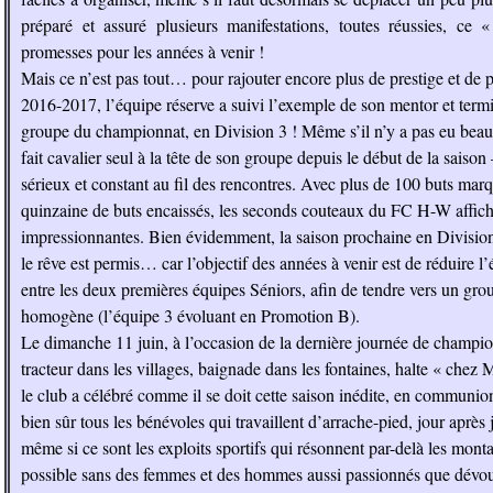
préparé et assuré plusieurs manifestations, toutes réussies, c
promesses pour les années à venir !
Mais ce n’est pas tout… pour rajouter encore plus de prestige et de 
2016-2017, l’équipe réserve a suivi l’exemple de son mentor et ter
groupe du championnat, en Division 3 ! Même s’il n’y a pas eu bea
fait cavalier seul à la tête de son groupe depuis le début de la saison
sérieux et constant au fil des rencontres. Avec plus de 100 buts mar
quinzaine de buts encaissés, les seconds couteaux du FC H-W affiche
impressionnantes. Bien évidemment, la saison prochaine en Divisio
le rêve est permis… car l’objectif des années à venir est de réduire l
entre les deux premières équipes Séniors, afin de tendre vers un gro
homogène (l’équipe 3 évoluant en Promotion B).
Le dimanche 11 juin, à l’occasion de la dernière journée de championn
tracteur dans les villages, baignade dans les fontaines, halte « chez
le club a célébré comme il se doit cette saison inédite, en communion
bien sûr tous les bénévoles qui travaillent d’arrache-pied, jour après j
même si ce sont les exploits sportifs qui résonnent par-delà les monta
possible sans des femmes et des hommes aussi passionnés que dévou