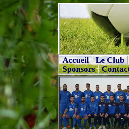
Accueil
Le Club
Sponsors
Contac