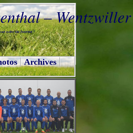
nthal – Wentzwiller
ur notre site Internet !
otos
Archives