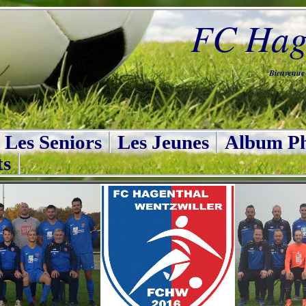
FC Hage
Bienvenue s
Les Seniors
Les Jeunes
Album Ph
ts