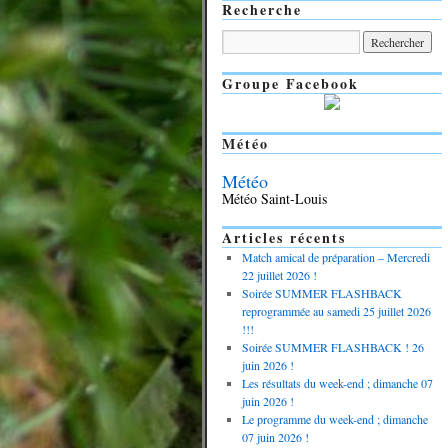
Recherche
Groupe Facebook
Météo
Météo
Météo Saint-Louis
Articles récents
Match amical de préparation – Mercredi
22 juillet 2026 !
Soirée SUMMER FLASHBACK
reprogrammée au samedi 25 juillet 2026
!!!
Soirée SUMMER FLASHBACK ! 26
juin 2026 !
Les résultats du week-end ; dimanche 07
juin 2026 !
Le programme du week-end ; dimanche
07 juin 2026 !