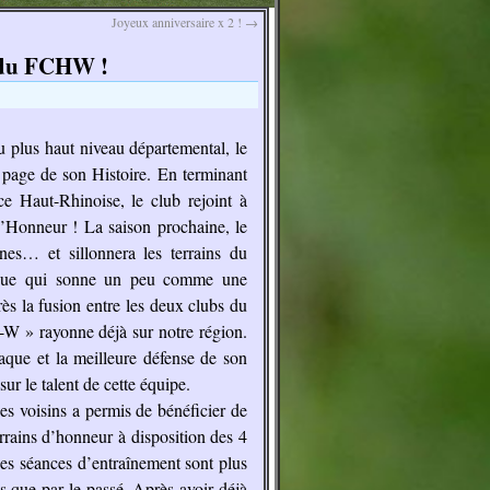
Joyeux anniversaire x 2 !
→
7 du FCHW !
u plus haut niveau départemental, le
 page de son Histoire. En terminant
 Haut-Rhinoise, le club rejoint à
d’Honneur ! La saison prochaine, le
es… et sillonnera les terrains du
tique qui sonne un peu comme une
près la fusion entre les deux clubs du
W » rayonne déjà sur notre région.
aque et la meilleure défense de son
ur le talent de cette équipe.
ges voisins a permis de bénéficier de
rrains d’honneur à disposition des 4
es séances d’entraînement sont plus
s que par le passé. Après avoir déjà