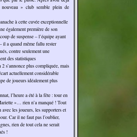
e « nouveau » club semble plein de
panache à cette cuvée exceptionnelle
mine également première de son
ucoup de suspense – l’équipe ayant
 – il a quand même fallu rester
qués, contre seulement une
nt des statistiques
n 2 s’annonce plus compliquée, mais
’écart actuellement considérable
upe de joueurs idéalement plus
at, l’heure a été à la fête : tour en
 Mariette »… rien n’a manqué ! Tout
 avec les joueurs, les supporters et
our. Car il ne faut pas l’oublier,
gnes, rien de tout cela ne serait
és !