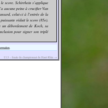
 le score. Schirrhein s’applique
n’a aucune peine à crucifier Van
sard, celui-ci à l’entrée de la
 puissante réduit le score (85e).
e à un débordement de Koch, sa
nclusion pour signer son triplé
permalien
.
U13 – finale du championnat du Haut-Rhin
→