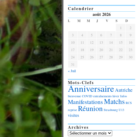
Calendrier
août 2026
L
M
M
J
V
S
D
1
2
3
4
5
6
7
8
9
10
11
12
13
14
15
16
17
18
19
20
21
22
23
24
25
26
27
28
29
30
31
« Juil
Mots-Clefs
Anniversaire
Autriche
bienvenue
COVID
entraînements
hiver
Infos
Matchs
Manifestations
RCS
Réunion
reprise
Strasbourg
U13
visites
Archives