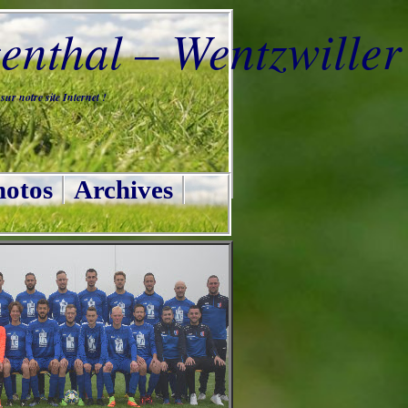
nthal – Wentzwiller
ur notre site Internet !
otos
Archives