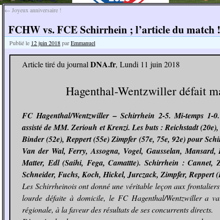
←
Joyeux anniversaire !
FCHW vs. FCE Schirrhein ; l’article du match 
Publié le
12 juin 2018
par
Emmanuel
DNA.fr
Article tiré du journal
,
Lundi 11 juin 2018
Hagenthal-Wentzwiller défait m
FC Hagenthal/Wentzwiller – Schirrhein 2-5. Mi-temps 1-0
assisté de MM. Zeriouh et Krenzi. Les buts : Reichstadt (20e
Binder (52e), Reppert (55e) Zimpfer (57e, 75e, 92e) pour Sch
Van der Wal, Ferry, Assogna, Vogel, Gausselan, Mansard, E
Matter, Edl (Saihi, Fega, Camattte). Schirrhein : Cannet, 
Schneider, Fuchs, Koch, Hickel, Jurczack, Zimpfer, Reppert (
Les Schirrheinois ont donné une véritable leçon aux frontalier
lourde défaite à domicile, le FC Hagenthal/Wentzwiller a val
régionale, à la faveur des résultats de ses concurrents directs.