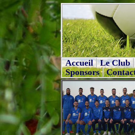
Accueil
Le Club
Sponsors
Contac