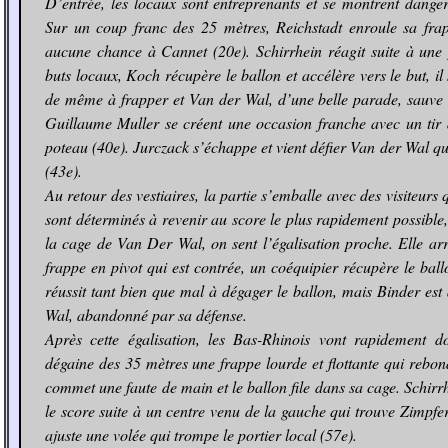
D’entrée, les locaux sont entreprenants et se montrent dange
Sur un coup franc des 25 mètres, Reichstadt enroule sa fra
aucune chance à Cannet (20e). Schirrhein réagit suite à une 
buts locaux, Koch récupère le ballon et accélère vers le but, il
de même à frapper et Van der Wal, d’une belle parade, sauve 
Guillaume Muller se créent une occasion franche avec un tir 
poteau (40e). Jurczack s’échappe et vient défier Van der Wal qu
(43e).
Au retour des vestiaires, la partie s’emballe avec des visiteurs 
sont déterminés à revenir au score le plus rapidement possible,
la cage de Van Der Wal, on sent l’égalisation proche. Elle arr
frappe en pivot qui est contrée, un coéquipier récupère le ball
réussit tant bien que mal à dégager le ballon, mais Binder est
Wal, abandonné par sa défense.
Après cette égalisation, les Bas-Rhinois vont rapidement 
dégaine des 35 mètres une frappe lourde et flottante qui rebon
commet une faute de main et le ballon file dans sa cage. Schirrh
le score suite à un centre venu de la gauche qui trouve Zimpfer
ajuste une volée qui trompe le portier local (57e).