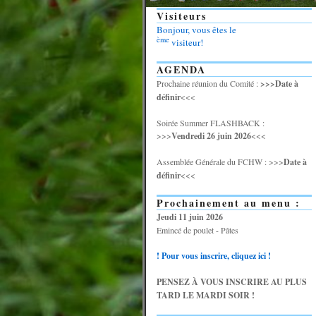
Visiteurs
Bonjour, vous êtes le
ème
visiteur!
AGENDA
Prochaine réunion du Comité :
>>>Date à
définir
<<<
Soirée Summer FLASHBACK :
>>>
Vendredi 26 juin 2026
<<<
Assemblée Générale du FCHW : >>>
Date à
définir
<<<
Prochainement au menu :
Jeudi 11 juin 2026
Emincé de poulet - Pâtes
! Pour vous inscrire, cliquez ici !
PENSEZ À VOUS INSCRIRE AU PLUS
TARD LE MARDI SOIR !