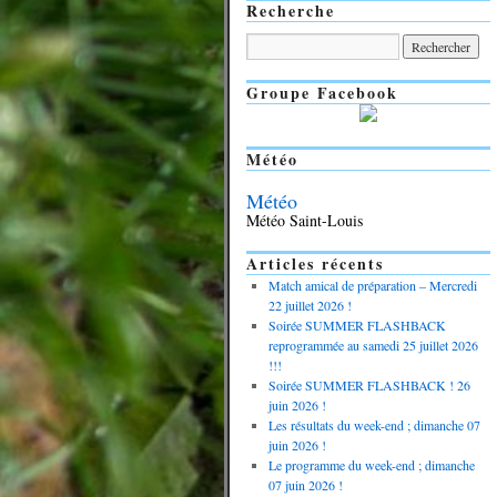
Recherche
Groupe Facebook
Météo
Météo
Météo Saint-Louis
Articles récents
Match amical de préparation – Mercredi
22 juillet 2026 !
Soirée SUMMER FLASHBACK
reprogrammée au samedi 25 juillet 2026
!!!
Soirée SUMMER FLASHBACK ! 26
juin 2026 !
Les résultats du week-end ; dimanche 07
juin 2026 !
Le programme du week-end ; dimanche
07 juin 2026 !