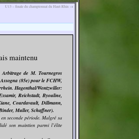
U13 – finale du championnat du Haut-Rhin
→
!
ais maintenu
. Arbitrage de M. Tournegros
), Assogna (85e) pour le FCHW,
irrhein. Hagenthal/Wentzwiller:
ssamir, Reichstadt, Byouline,
Ziane, Courdavault, Dillmann,
Binder, Muller, Schaffner).
s en seconde période. Malgré sa
idé son maintien parmi l’élite