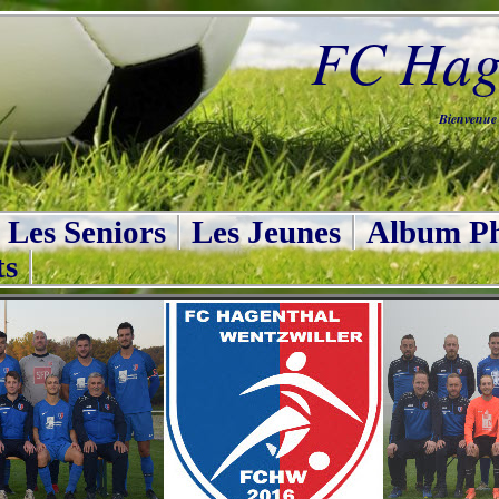
FC Hage
Bienvenue s
Les Seniors
Les Jeunes
Album Ph
ts