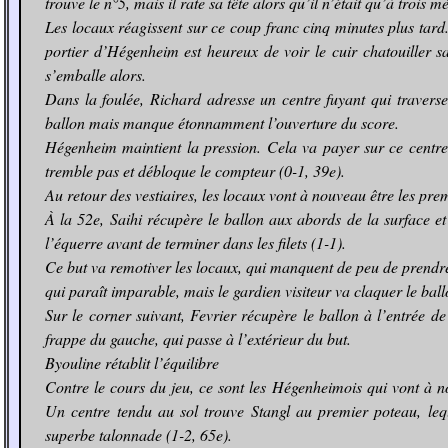
trouve le n°5, mais il rate sa tête alors qu’il n’était qu’à trois m
Les locaux réagissent sur ce coup franc cinq minutes plus tard
portier d’Hégenheim est heureux de voir le cuir chatouiller 
s’emballe alors.
Dans la foulée, Richard adresse un centre fuyant qui traverse
ballon mais manque étonnamment l’ouverture du score.
Hégenheim maintient la pression. Cela va payer sur ce centre
tremble pas et débloque le compteur (0-1, 39e).
Au retour des vestiaires, les locaux vont à nouveau être les prem
À la 52e, Saihi récupère le ballon aux abords de la surface e
l’équerre avant de terminer dans les filets (1-1).
Ce but va remotiver les locaux, qui manquent de peu de prendre
qui paraît imparable, mais le gardien visiteur va claquer le bal
Sur le corner suivant, Fevrier récupère le ballon à l’entrée d
frappe du gauche, qui passe à l’extérieur du but.
Byouline rétablit l’équilibre
Contre le cours du jeu, ce sont les Hégenheimois qui vont à 
Un centre tendu au sol trouve Stangl au premier poteau, le
superbe talonnade (1-2, 65e).