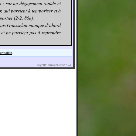
x : sur un dégagement rapide et
r, qui parvient à temporiser et à
portier (2-2, 80e).
, mais Gausselan manque d’abord
t et ne parvient pas à reprendre
permalien
.
Joyeux anniversaire !
→