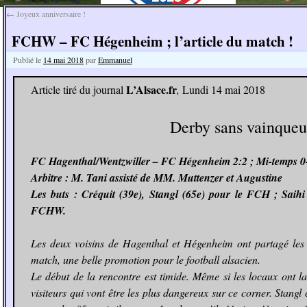
←
Joyeux anniversaire !
FCHW – FC Hégenheim ; l’article du match !
Publié le
14 mai 2018
par
Emmanuel
L’Alsace.fr
Article tiré du journal
,
Lundi 14 mai 2018
Derby sans vainqueu
FC Hagenthal/Wentzwiller – FC Hégenheim 2:2 ; Mi-temps 0
Arbitre : M. Tani assisté de MM. Muttenzer et Augustine
Les buts : Créquit (39e), Stangl (65e) pour le FCH ; Saihi
FCHW.
Les deux voisins de Hagenthal et Hégenheim ont partagé les 
match, une belle promotion pour le football alsacien.
Le début de la rencontre est timide. Même si les locaux ont la
visiteurs qui vont être les plus dangereux sur ce corner. Stangl