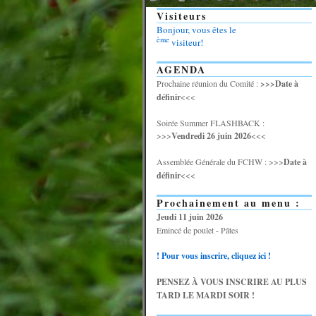
Visiteurs
Bonjour, vous êtes le
ème
visiteur!
AGENDA
Prochaine réunion du Comité :
>>>Date à
définir
<<<
Soirée Summer FLASHBACK :
>>>
Vendredi 26 juin 2026
<<<
Assemblée Générale du FCHW : >>>
Date à
définir
<<<
Prochainement au menu :
Jeudi 11 juin 2026
Emincé de poulet - Pâtes
! Pour vous inscrire, cliquez ici !
PENSEZ À VOUS INSCRIRE AU PLUS
TARD LE MARDI SOIR !