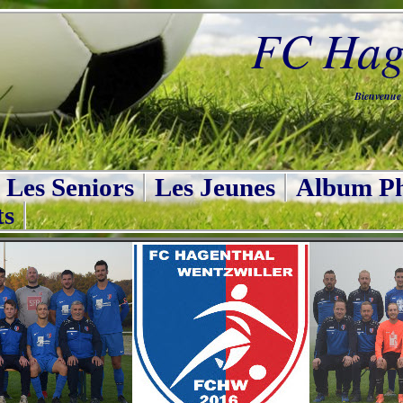
FC Hage
Bienvenue s
Les Seniors
Les Jeunes
Album Ph
ts