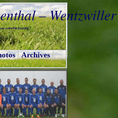
nthal – Wentzwiller
ur notre site Internet !
otos
Archives