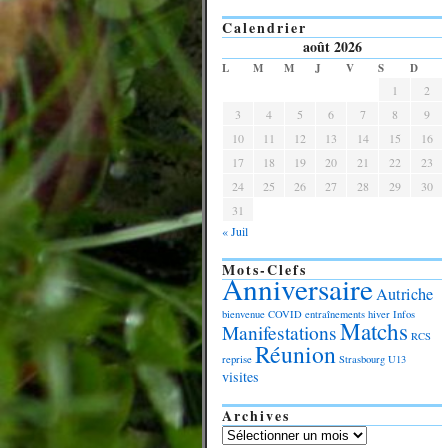
Calendrier
août 2026
L
M
M
J
V
S
D
1
2
3
4
5
6
7
8
9
10
11
12
13
14
15
16
17
18
19
20
21
22
23
24
25
26
27
28
29
30
31
« Juil
Mots-Clefs
Anniversaire
Autriche
bienvenue
COVID
entraînements
hiver
Infos
Matchs
Manifestations
RCS
Réunion
reprise
Strasbourg
U13
visites
Archives