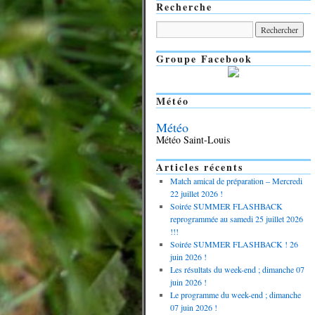
Recherche
Groupe Facebook
Météo
Météo
Météo Saint-Louis
Articles récents
Match amical de préparation – Mercredi
22 juillet 2026 !
Soirée SUMMER FLASHBACK
reprogrammée au samedi 25 juillet 2026
!!!
Soirée SUMMER FLASHBACK ! 26
juin 2026 !
Les résultats du week-end ; dimanche 07
juin 2026 !
Le programme du week-end ; dimanche
07 juin 2026 !