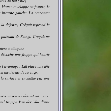
ètres du but (30e).
. Matter enveloppe sa frappe, le
sa lucarne gauche. La rencontre
 la défense, Créquit reprend le
 puissant de Stangl. Crequit ne
iers à attaquer.
t décoche une frappe qui heurte
 l’avantage : Edl place une tête
lon au-dessus de sa cage.
e la surface et enchaîne par une
nouveau passer devant au score.
quel trompe Van der Wal d’une