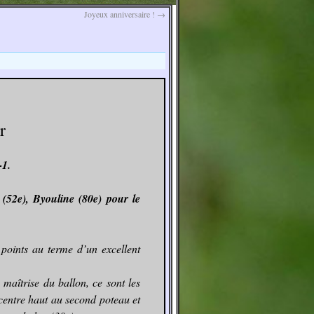
Joyeux anniversaire !
→
r
-1.
 (52e), Byouline (80e) pour le
points au terme d’un excellent
 maîtrise du ballon, ce sont les
 centre haut au second poteau et