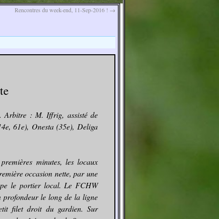
Rencontres du week-end, 11-Sep-2016 !
→
te
rbitre : M. Iffrig, assisté de
e, 61e), Onesta (35e), Deliga
premières minutes, les locaux
remière occasion nette, par une
ompe le portier local. Le FCHW
 profondeur le long de la ligne
t filet droit du gardien. Sur