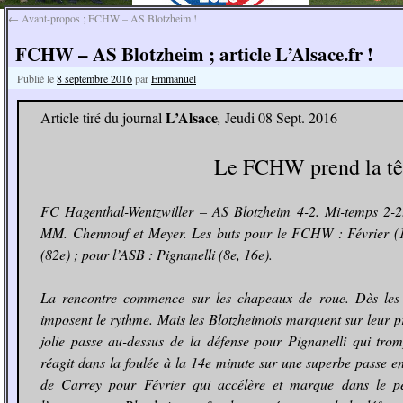
←
Avant-propos ; FCHW – AS Blotzheim !
FCHW – AS Blotzheim ; article L’Alsace.fr !
Publié le
8 septembre 2016
par
Emmanuel
L’Alsace
Article tiré du journal
,
Jeudi 08 Sept. 2016
Le FCHW prend la tê
FC Hagenthal-Wentzwiller – AS Blotzheim 4-2. Mi-temps 2-2. A
MM. Chennouf et Meyer. Les buts pour le FCHW : Février (14
(82e) ; pour l’ASB : Pignanelli (8e, 16e).
La rencontre commence sur les chapeaux de roue. Dès les 
imposent le rythme. Mais les Blotzheimois marquent sur leur p
jolie passe au-dessus de la défense pour Pignanelli qui tr
réagit dans la foulée à la 14e minute sur une superbe passe en
de Carrey pour Février qui accélère et marque dans le peti