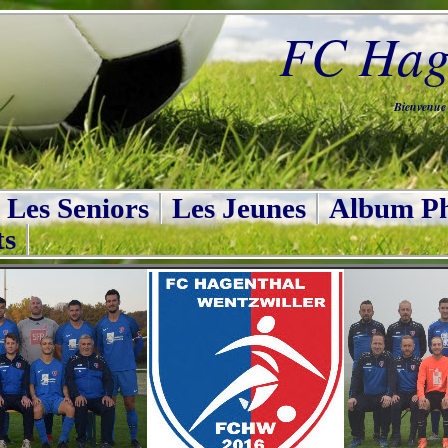
FC Hage
Bienvenue s
Les Seniors
Les Jeunes
Album Ph
ts