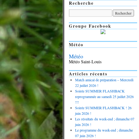
Recherche
Groupe Facebook
Météo
Météo
Météo Saint-Louis
Articles récents
Match amical de préparation – Mercredi
22 juillet 2026 !
Soirée SUMMER FLASHBACK
reprogrammée au samedi 25 juillet 2026
!!!
Soirée SUMMER FLASHBACK ! 26
juin 2026 !
Les résultats du week-end ; dimanche 07
juin 2026 !
Le programme du week-end ; dimanche
07 juin 2026 !