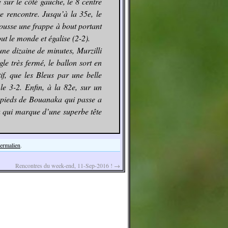
 sur le côté gauche, le 8 centre
e rencontre. Jusqu’à la 35e, le
pousse une frappe à bout portant
ut le monde et égalise (2-2).
une dizaine de minutes, Murzilli
gle très fermé, le ballon sort en
if, que les Bleus par une belle
le 3-2. Enfin, à la 82e, sur un
es pieds de Bouanaka qui passe a
a qui marque d’une superbe tête
permalien
.
Rencontres du week-end, 11-Sep-2016 !
→