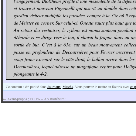
l’engagement, Blotzheim profite d une mésentente de la défense
et trouve à nouveau Pignanelli qui inscrit un doublé dans cett
gardien visiteur multiplie les parades, comme à la 35e où il re
de Meister en corner. Sur celui-ci, Onesta saute plus haut que to
Au retour des vestiaires, le rythme est moins soutenu pendant 
déborde et se dirige vers le but, il choisit la frappe dans un an
sortie de but. C’est à la 61e, sur un beau mouvement collect
passe en profondeur de Decoursières pour Février inscrivent 
coup franc excentré sur le côté droit, le ballon arrive dans l
Decoursières, lequel adresse un magnifique centre pour Delig
plongeante le 4-2.
Ce contenu a été publié dans
Journaux
,
Matchs
. Vous pouvez le mettre en favoris avec
ce 
←
Avant-propos ; FCHW – AS Blotzheim !