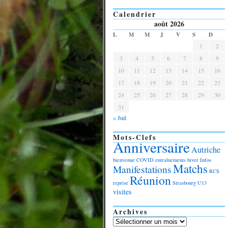
Calendrier
août 2026
L
M
M
J
V
S
D
1
2
3
4
5
6
7
8
9
10
11
12
13
14
15
16
17
18
19
20
21
22
23
24
25
26
27
28
29
30
31
« Juil
Mots-Clefs
Anniversaire
Autriche
bienvenue
COVID
entraînements
hiver
Infos
Matchs
Manifestations
RCS
Réunion
reprise
Strasbourg
U13
visites
Archives