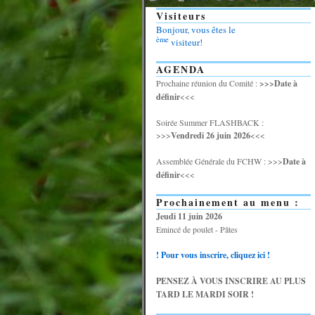
Visiteurs
Bonjour, vous êtes le
ème
visiteur!
AGENDA
Prochaine réunion du Comité :
>>>Date à
définir
<<<
Soirée Summer FLASHBACK :
>>>
Vendredi 26 juin 2026
<<<
Assemblée Générale du FCHW : >>>
Date à
définir
<<<
Prochainement au menu :
Jeudi 11 juin 2026
Emincé de poulet - Pâtes
! Pour vous inscrire, cliquez ici !
PENSEZ À VOUS INSCRIRE AU PLUS
TARD LE MARDI SOIR !