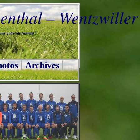
nthal – Wentzwiller
ur notre site Internet !
otos
Archives