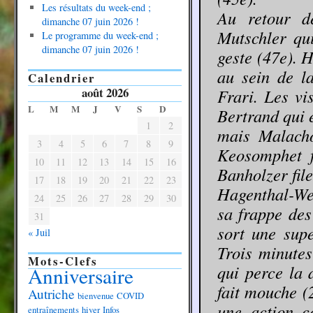
Les résultats du week-end ;
Au retour de
dimanche 07 juin 2026 !
Mutschler qui
Le programme du week-end ;
dimanche 07 juin 2026 !
geste (47e). H
au sein de l
Calendrier
août 2026
Frari. Les vi
L
M
M
J
V
S
D
Bertrand qui 
1
2
mais Malacho
3
4
5
6
7
8
9
Keosomphet f
10
11
12
13
14
15
16
Banholzer file
17
18
19
20
21
22
23
Hagenthal-Wen
24
25
26
27
28
29
30
sa frappe de
31
sort une sup
« Juil
Trois minutes
Mots-Clefs
qui perce la 
Anniversaire
fait mouche (
Autriche
bienvenue
COVID
une action c
entraînements
hiver
Infos