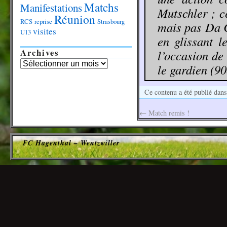
Matchs
Manifestations
Mutschler ; ce
Réunion
RCS
reprise
Strasbourg
mais pas Da C
visites
U13
en glissant 
Archives
l’occasion de 
le gardien (90
Ce contenu a été publié dan
←
Match remis !
FC Hagenthal – Wentzwiller