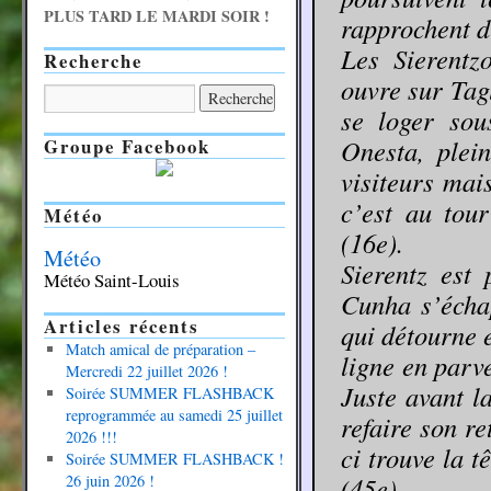
PLUS TARD LE MARDI SOIR !
rapprochent 
Les Sierentz
Recherche
ouvre sur Tag
se loger sou
Groupe Facebook
Onesta, plei
visiteurs mais
c’est au tour
Météo
(16e).
Météo
Sierentz est
Météo Saint-Louis
Cunha s’échap
Articles récents
qui détourne 
Match amical de préparation –
ligne en parv
Mercredi 22 juillet 2026 !
Juste avant l
Soirée SUMMER FLASHBACK
reprogrammée au samedi 25 juillet
refaire son re
2026 !!!
ci trouve la 
Soirée SUMMER FLASHBACK !
26 juin 2026 !
(45e).