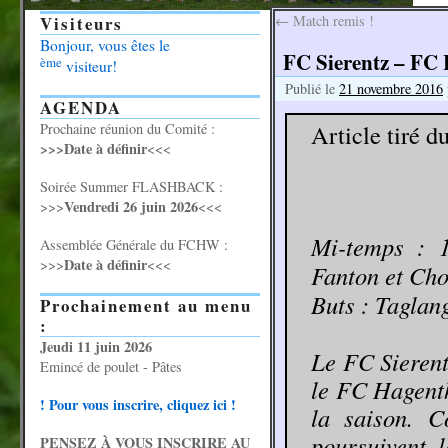
Visiteurs
←
Match remis !
Bonjour, vous êtes le
FC Sierentz – FC 
ème
visiteur!
Publié le
21 novembre 2016
AGENDA
Article tiré d
Prochaine réunion du Comité :
>>>Date à définir
<<<
Soirée Summer FLASHBACK :
Vendredi 26 juin 2026
>>>
<<<
Mi-temps : 1
Assemblée Générale du FCHW :
Date à définir
>>>
<<<
Fanton et Cho
Buts : Taglan
Prochainement au menu
:
Jeudi 11 juin 2026
Le FC Sierent
Emincé de poulet - Pâtes
le FC Hagenth
! Pour vous inscrire, cliquez ici !
la saison. C
poursuivent 
PENSEZ À VOUS INSCRIRE AU