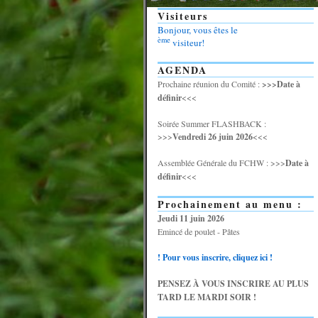
Visiteurs
Bonjour, vous êtes le
ème
visiteur!
AGENDA
Prochaine réunion du Comité :
>>>Date à
définir
<<<
Soirée Summer FLASHBACK :
>>>
Vendredi 26 juin 2026
<<<
Assemblée Générale du FCHW : >>>
Date à
définir
<<<
Prochainement au menu :
Jeudi 11 juin 2026
Emincé de poulet - Pâtes
! Pour vous inscrire, cliquez ici !
PENSEZ À VOUS INSCRIRE AU PLUS
TARD LE MARDI SOIR !