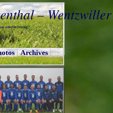
nthal – Wentzwiller
ur notre site Internet !
otos
Archives