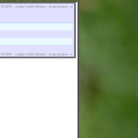
. FCHW – coupe Crédit Mutuel – avant-propos
→
. FCHW – coupe Crédit Mutuel – avant-propos
→