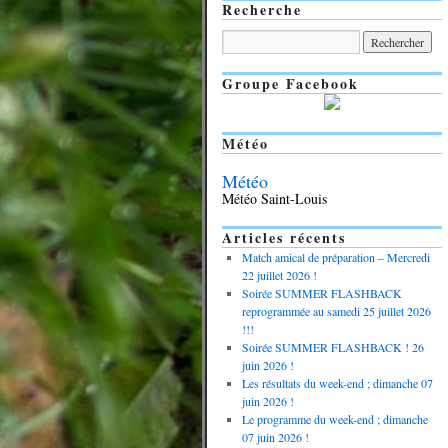
Recherche
Groupe Facebook
Météo
Météo
Météo Saint-Louis
Articles récents
Match amical de préparation – Mercredi
22 juillet 2026 !
Soirée SUMMER FLASHBACK
reprogrammée au samedi 25 juillet 2026
!!!
Soirée SUMMER FLASHBACK ! 26
juin 2026 !
Les résultats du week-end ; dimanche 07
juin 2026 !
Le programme du week-end ; dimanche
07 juin 2026 !