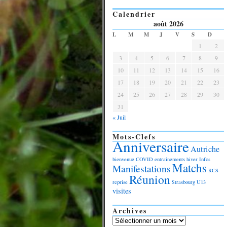
Calendrier
août 2026
L
M
M
J
V
S
D
1
2
3
4
5
6
7
8
9
10
11
12
13
14
15
16
17
18
19
20
21
22
23
24
25
26
27
28
29
30
31
« Juil
Mots-Clefs
Anniversaire
Autriche
bienvenue
COVID
entraînements
hiver
Infos
Matchs
Manifestations
RCS
Réunion
reprise
Strasbourg
U13
visites
Archives