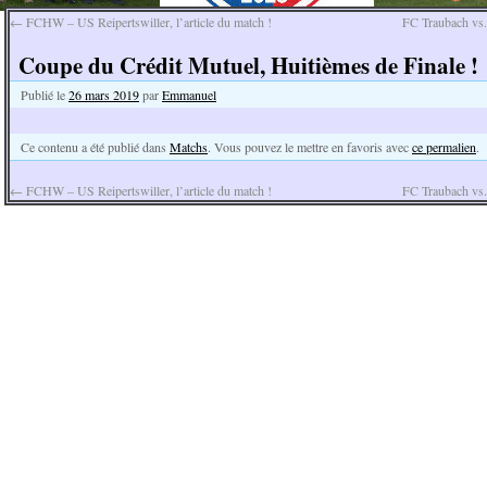
←
FCHW – US Reipertswiller, l’article du match !
FC Traubach vs
Coupe du Crédit Mutuel, Huitièmes de Finale !
Publié le
26 mars 2019
par
Emmanuel
Ce contenu a été publié dans
Matchs
. Vous pouvez le mettre en favoris avec
ce permalien
.
←
FCHW – US Reipertswiller, l’article du match !
FC Traubach vs