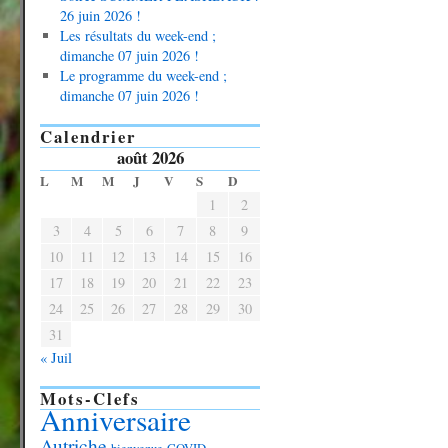
26 juin 2026 !
Les résultats du week-end ;
dimanche 07 juin 2026 !
Le programme du week-end ;
dimanche 07 juin 2026 !
Calendrier
août 2026
L
M
M
J
V
S
D
1
2
3
4
5
6
7
8
9
10
11
12
13
14
15
16
17
18
19
20
21
22
23
24
25
26
27
28
29
30
31
« Juil
Mots-Clefs
Anniversaire
Autriche