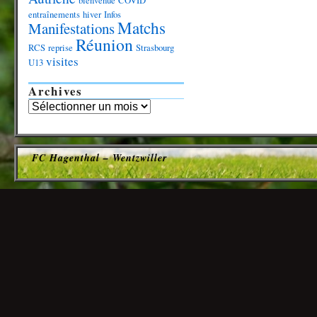
bienvenue
COVID
entraînements
hiver
Infos
Matchs
Manifestations
Réunion
RCS
reprise
Strasbourg
visites
U13
Archives
FC Hagenthal – Wentzwiller