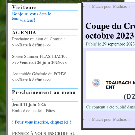
Visiteurs
←
« Match pour Mathias » – 
Bonjour, vous êtes le
ème
visiteur!
Coupe du Cré
AGENDA
octobre 2023
Prochaine réunion du Comité :
Publié le
29 septembre 2023
>>>Date à définir
<<<
Soirée Summer FLASHBACK :
Vendredi 26 juin 2026
>>>
<<<
Assemblée Générale du FCHW :
Date à définir
>>>
<<<
Prochainement au menu
:
Jeudi 11 juin 2026
Ce contenu a été publié dan
Emincé de poulet - Pâtes
←
« Match pour Mathias » – 
! Pour vous inscrire, cliquez ici !
PENSEZ À VOUS INSCRIRE AU