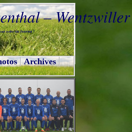
nthal – Wentzwiller
ur notre site Internet !
otos
Archives