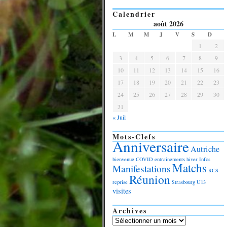
Calendrier
août 2026
L
M
M
J
V
S
D
1
2
3
4
5
6
7
8
9
10
11
12
13
14
15
16
17
18
19
20
21
22
23
24
25
26
27
28
29
30
31
« Juil
Mots-Clefs
Anniversaire
Autriche
bienvenue
COVID
entraînements
hiver
Infos
Matchs
Manifestations
RCS
Réunion
reprise
Strasbourg
U13
visites
Archives