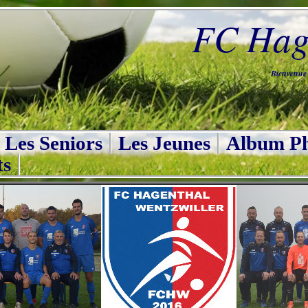
FC Hage
Bienvenue s
Les Seniors
Les Jeunes
Album Ph
ts