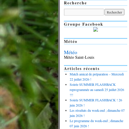
Recherche
Groupe Facebook
Météo
Météo
Météo Saint-Louis
Articles récents
Match amical de préparation – Mercredi
22 juillet 2026 !
Soirée SUMMER FLASHBACK
reprogrammée au samedi 25 juillet 2026
!!!
Soirée SUMMER FLASHBACK ! 26
juin 2026 !
Les résultats du week-end ; dimanche 07
juin 2026 !
Le programme du week-end ; dimanche
07 juin 2026 !