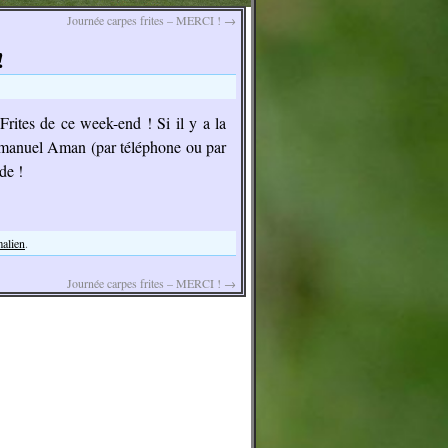
Journée carpes frites – MERCI !
→
!
-Frites de ce week-end ! Si il y a la
Emmanuel Aman (par téléphone ou par
de !
malien
.
Journée carpes frites – MERCI !
→