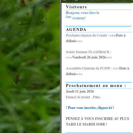
Visiteurs
Bonjour, vous êtes le
ème
visiteur!
AGENDA
Prochaine réunion du Comité :
>>>Date à
définir
<<<
Soirée Summer FLASHBACK :
>>>
Vendredi 26 juin 2026
<<<
Assemblée Générale du FCHW : >>>
Date à
définir
<<<
Prochainement au menu :
Jeudi 11 juin 2026
Emincé de poulet - Pâtes
! Pour vous inscrire, cliquez ici !
PENSEZ À VOUS INSCRIRE AU PLUS
TARD LE MARDI SOIR !