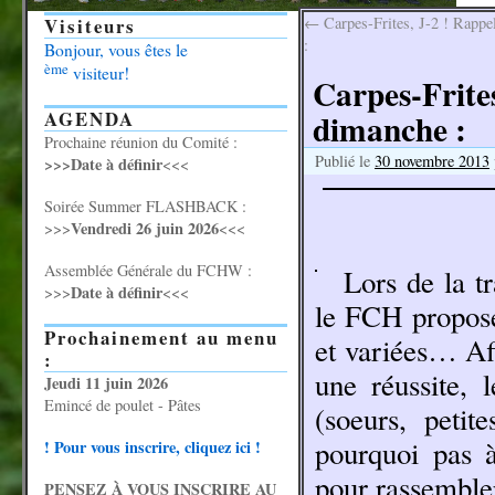
Visiteurs
←
Carpes-Frites, J-2 ! Rappel
:
Bonjour, vous êtes le
ème
visiteur!
Carpes-Frites
AGENDA
dimanche :
Prochaine réunion du Comité :
Publié le
30 novembre 2013
>>>Date à définir
<<<
Soirée Summer FLASHBACK :
Vendredi 26 juin 2026
>>>
<<<
Assemblée Générale du FCHW :
Lors de la t
Date à définir
>>>
<<<
le FCH propose
Prochainement au menu
et variées… Afi
:
une réussite,
Jeudi 11 juin 2026
Emincé de poulet - Pâtes
(soeurs, peti
pourquoi pas 
! Pour vous inscrire, cliquez ici !
pour rassemble
PENSEZ À VOUS INSCRIRE AU