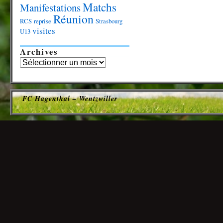
Matchs
Manifestations
Réunion
RCS
reprise
Strasbourg
visites
U13
Archives
FC Hagenthal – Wentzwiller