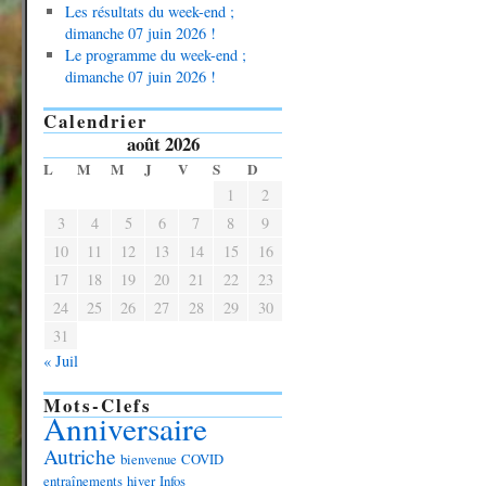
Les résultats du week-end ;
dimanche 07 juin 2026 !
Le programme du week-end ;
dimanche 07 juin 2026 !
Calendrier
août 2026
L
M
M
J
V
S
D
1
2
3
4
5
6
7
8
9
10
11
12
13
14
15
16
17
18
19
20
21
22
23
24
25
26
27
28
29
30
31
« Juil
Mots-Clefs
Anniversaire
Autriche
bienvenue
COVID
entraînements
hiver
Infos