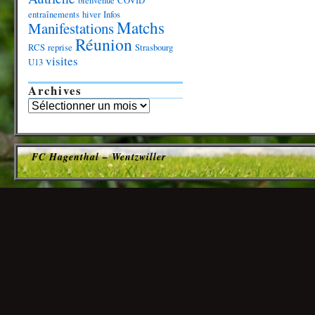
bienvenue
COVID
entraînements
hiver
Infos
Matchs
Manifestations
Réunion
RCS
reprise
Strasbourg
visites
U13
Archives
FC Hagenthal – Wentzwiller