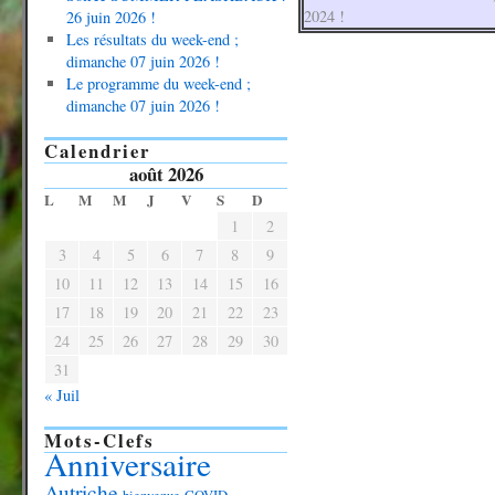
2024 !
26 juin 2026 !
Les résultats du week-end ;
dimanche 07 juin 2026 !
Le programme du week-end ;
dimanche 07 juin 2026 !
Calendrier
août 2026
L
M
M
J
V
S
D
1
2
3
4
5
6
7
8
9
10
11
12
13
14
15
16
17
18
19
20
21
22
23
24
25
26
27
28
29
30
31
« Juil
Mots-Clefs
Anniversaire
Autriche