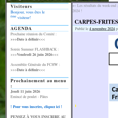
Visiteurs
←
Les résultats du week-end
2024 !
Bonjour, vous êtes le
ème
visiteur!
CARPES-FRITES d
AGENDA
Publié le
4 novembre 2024
p
Prochaine réunion du Comité :
>>>Date à définir
<<<
Soirée Summer FLASHBACK :
Vendredi 26 juin 2026
>>>
<<<
Assemblée Générale du FCHW :
Date à définir
>>>
<<<
Prochainement au menu
:
Jeudi 11 juin 2026
Emincé de poulet - Pâtes
! Pour vous inscrire, cliquez ici !
PENSEZ À VOUS INSCRIRE AU