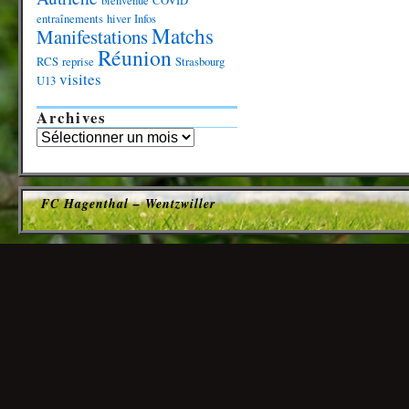
bienvenue
COVID
entraînements
hiver
Infos
Matchs
Manifestations
Réunion
RCS
reprise
Strasbourg
visites
U13
Archives
FC Hagenthal – Wentzwiller