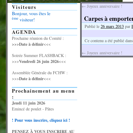
Visiteurs
←
Joyeux anniversaire !
Bonjour, vous êtes le
Carpes à emporter
ème
visiteur!
Publié le
26 mars 2013
par
AGENDA
Prochaine réunion du Comité :
Ce contenu a été publié dan
>>>Date à définir
<<<
←
Joyeux anniversaire !
Soirée Summer FLASHBACK :
Vendredi 26 juin 2026
>>>
<<<
Assemblée Générale du FCHW :
Date à définir
>>>
<<<
Prochainement au menu
:
Jeudi 11 juin 2026
Emincé de poulet - Pâtes
! Pour vous inscrire, cliquez ici !
PENSEZ À VOUS INSCRIRE AU