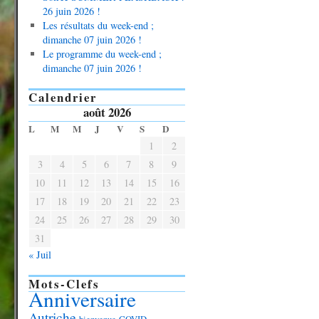
26 juin 2026 !
Les résultats du week-end ;
dimanche 07 juin 2026 !
Le programme du week-end ;
dimanche 07 juin 2026 !
Calendrier
août 2026
L
M
M
J
V
S
D
1
2
3
4
5
6
7
8
9
10
11
12
13
14
15
16
17
18
19
20
21
22
23
24
25
26
27
28
29
30
31
« Juil
Mots-Clefs
Anniversaire
Autriche