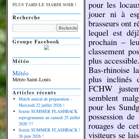
pour les locau
PLUS TARD LE MARDI SOIR !
jouer ni à es
Recherche
brasseurs ont r
lequel est dé
prochain – leu
Groupe Facebook
classement pos
plus accessible.
Météo
Bas-rhinoise l
Météo
plus inclinés
Météo Saint-Louis
FCHW justeme
Articles récents
semblent malg
Match amical de préparation –
pour les Sundg
Mercredi 22 juillet 2026 !
Soirée SUMMER FLASHBACK
possession de 
reprogrammée au samedi 25 juillet
rouages de cet
2026 !!!
Soirée SUMMER FLASHBACK !
visiteurs se la
26 juin 2026 !