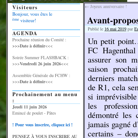
Visiteurs
←
Joyeux anniversaire !
Bonjour, vous êtes le
Avant-propo
ème
visiteur!
Publié le
16 mai 2019
par
E
AGENDA
Un petit poin
Prochaine réunion du Comité :
>>>Date à définir
<<<
FC Hagenthal 
assurer son ma
Soirée Summer FLASHBACK :
Vendredi 26 juin 2026
>>>
<<<
saison procha
Assemblée Générale du FCHW :
derniers match
Date à définir
>>>
<<<
de R1, cela sem
Prochainement au menu
si imprévisibl
:
les professi
Jeudi 11 juin 2026
démontré les c
Emincé de poulet - Pâtes
jamais gagné d’
! Pour vous inscrire, cliquez ici !
certains – don
PENSEZ À VOUS INSCRIRE AU