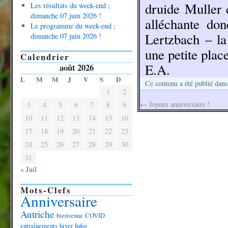
druide Muller 
Les résultats du week-end ;
dimanche 07 juin 2026 !
alléchante do
Le programme du week-end ;
Lertzbach – la
dimanche 07 juin 2026 !
une petite place
Calendrier
E.A.
août 2026
L
M
M
J
V
S
D
Ce contenu a été publié dan
1
2
←
Joyeux anniversaire !
3
4
5
6
7
8
9
10
11
12
13
14
15
16
17
18
19
20
21
22
23
24
25
26
27
28
29
30
31
« Juil
Mots-Clefs
Anniversaire
Autriche
bienvenue
COVID
entraînements
hiver
Infos