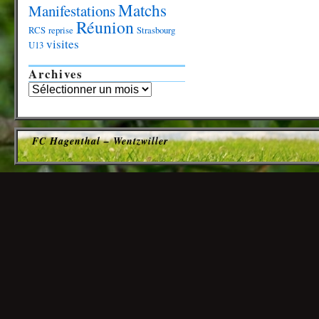
Matchs
Manifestations
Réunion
RCS
reprise
Strasbourg
visites
U13
Archives
FC Hagenthal – Wentzwiller