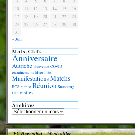
3
4
5
6
7
8
9
10
11
12
13
14
15
16
17
18
19
20
21
22
23
24
25
26
27
28
29
30
31
« Juil
Mots-Clefs
Anniversaire
Autriche
bienvenue
COVID
entraînements
hiver
Infos
Matchs
Manifestations
Réunion
RCS
reprise
Strasbourg
visites
U13
Archives
FC Hagenthal – Wentzwiller