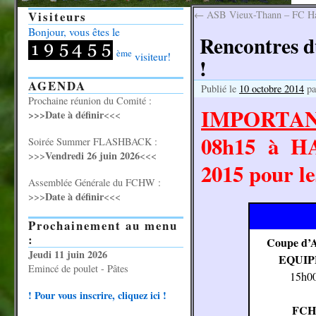
Visiteurs
←
ASB Vieux-Thann – FC Hage
Bonjour, vous êtes le
Rencontres d
ème
visiteur!
!
AGENDA
Publié le
10 octobre 2014
pa
Prochaine réunion du Comité :
IMPORTA
>>>Date à définir
<<<
08h15 à H
Soirée Summer FLASHBACK :
Vendredi 26 juin 2026
>>>
<<<
2015 pour le
Assemblée Générale du FCHW :
Date à définir
>>>
<<<
Prochainement au menu
:
Coupe d’A
Jeudi 11 juin 2026
EQUIP
Emincé de poulet - Pâtes
15h0
! Pour vous inscrire, cliquez ici !
FCH