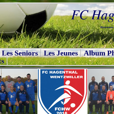
FC Hage
Bienvenue s
Les Seniors
Les Jeunes
Album Ph
ts