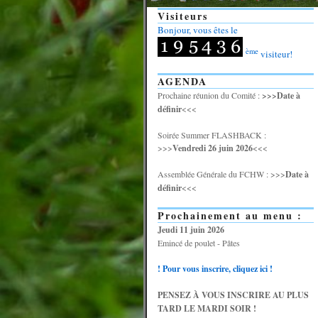
Visiteurs
Bonjour, vous êtes le
ème
visiteur!
AGENDA
Prochaine réunion du Comité :
>>>Date à
définir
<<<
Soirée Summer FLASHBACK :
>>>
Vendredi 26 juin 2026
<<<
Assemblée Générale du FCHW : >>>
Date à
définir
<<<
Prochainement au menu :
Jeudi 11 juin 2026
Emincé de poulet - Pâtes
! Pour vous inscrire, cliquez ici !
PENSEZ À VOUS INSCRIRE AU PLUS
TARD LE MARDI SOIR !