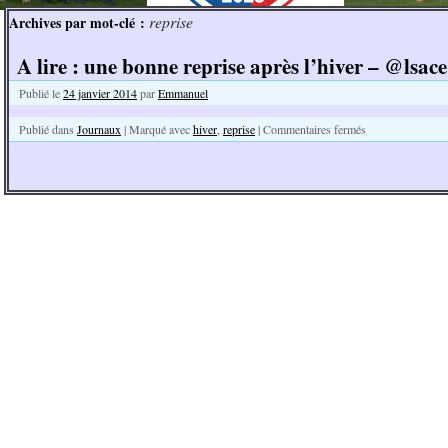
reprise
Archives par mot-clé :
A lire : une bonne reprise après l’hiver – @lsace
Publié le
24 janvier 2014
par
Emmanuel
Publié dans
Journaux
|
Marqué avec
hiver
,
reprise
|
Commentaires fermés