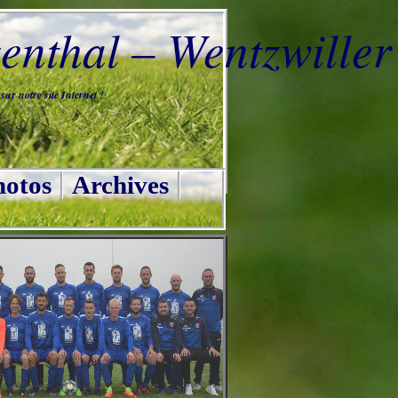
nthal – Wentzwiller
ur notre site Internet !
otos
Archives