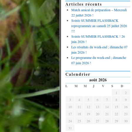
Articles récents
Match amical de préparation – Mercredi
22 juillet 2026 !
Soirée SUMMER FLASHBACK
reprogrammée au samedi 25 juillet 2026
!!!
Soirée SUMMER FLASHBACK ! 26
juin 2026 !
Les résultats du week-end ; dimanche 07
juin 2026 !
Le programme du week-end ; dimanche
07 juin 2026 !
Calendrier
août 2026
L
M
M
J
V
S
D
1
2
3
4
5
6
7
8
9
10
11
12
13
14
15
16
17
18
19
20
21
22
23
24
25
26
27
28
29
30
31