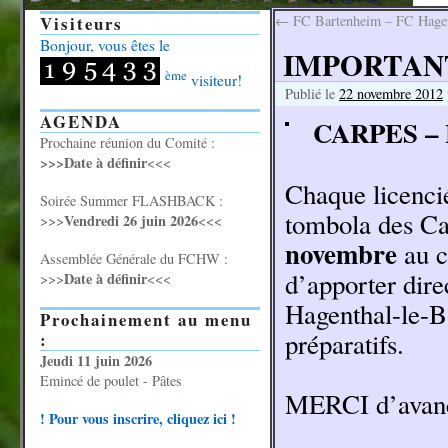
Visiteurs
←
FC Bartenheim – FC Hagenth
Bonjour, vous êtes le
IMPORTANT:
ème
visiteur!
Publié le
22 novembre 2012
AGENDA
CARPES – 
Prochaine réunion du Comité :
>>>Date à définir
<<<
Chaque licencié
Soirée Summer FLASHBACK :
tombola des Ca
Vendredi 26 juin 2026
>>>
<<<
novembre
au c
Assemblée Générale du FCHW :
d’apporter dire
Date à définir
>>>
<<<
Hagenthal-le-B
Prochainement au menu
préparatifs.
:
Jeudi 11 juin 2026
Emincé de poulet - Pâtes
MERCI d’avan
! Pour vous inscrire, cliquez ici !