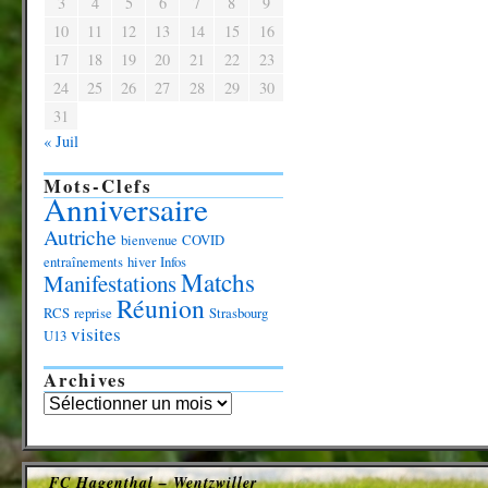
3
4
5
6
7
8
9
10
11
12
13
14
15
16
17
18
19
20
21
22
23
24
25
26
27
28
29
30
31
« Juil
Mots-Clefs
Anniversaire
Autriche
bienvenue
COVID
entraînements
hiver
Infos
Matchs
Manifestations
Réunion
RCS
reprise
Strasbourg
visites
U13
Archives
FC Hagenthal – Wentzwiller