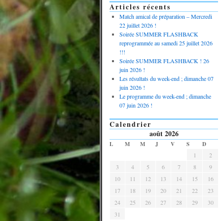
Articles récents
Match amical de préparation – Mercredi
22 juillet 2026 !
Soirée SUMMER FLASHBACK
reprogrammée au samedi 25 juillet 2026
!!!
Soirée SUMMER FLASHBACK ! 26
juin 2026 !
Les résultats du week-end ; dimanche 07
juin 2026 !
Le programme du week-end ; dimanche
07 juin 2026 !
Calendrier
août 2026
L
M
M
J
V
S
D
1
2
3
4
5
6
7
8
9
10
11
12
13
14
15
16
17
18
19
20
21
22
23
24
25
26
27
28
29
30
31