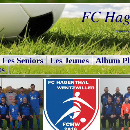
FC Hage
Bienvenue s
Les Seniors
Les Jeunes
Album Ph
ts