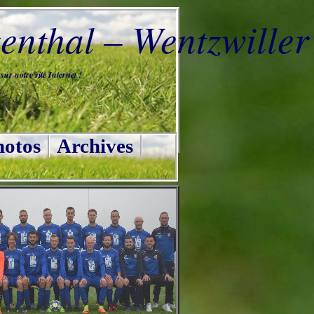
nthal – Wentzwiller
ur notre site Internet !
otos
Archives