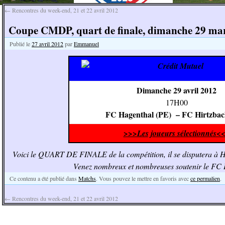
←
Rencontres du week-end, 21 et 22 avril 2012
Coupe CMDP, quart de finale, dimanche 29 mar
Publié le
27 avril 2012
par
Emmanuel
Dimanche 29 avril 2012
17H00
FC Hagenthal (PE) – FC Hirtzbac
>>>Les joueurs sélectionnés<
Voici le QUART DE FINALE de la compétition, il se disputera à H
Venez nombreux et nombreuses soutenir le 
Ce contenu a été publié dans
Matchs
. Vous pouvez le mettre en favoris avec
ce permalien
.
←
Rencontres du week-end, 21 et 22 avril 2012