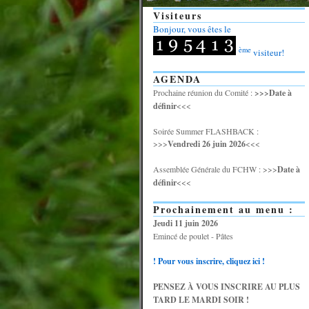
Visiteurs
Bonjour, vous êtes le
ème
visiteur!
AGENDA
Prochaine réunion du Comité :
>>>Date à
définir
<<<
Soirée Summer FLASHBACK :
>>>
Vendredi 26 juin 2026
<<<
Assemblée Générale du FCHW : >>>
Date à
définir
<<<
Prochainement au menu :
Jeudi 11 juin 2026
Emincé de poulet - Pâtes
! Pour vous inscrire, cliquez ici !
PENSEZ À VOUS INSCRIRE AU PLUS
TARD LE MARDI SOIR !