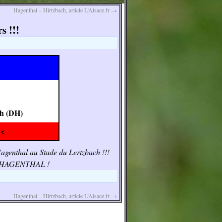
Hagenthal – Hirtzbach, article L’Alsace.fr
→
s !!!
h (DH)
<<
agenthal au Stade du Lertzbach !!!
FC HAGENTHAL !
Hagenthal – Hirtzbach, article L’Alsace.fr
→