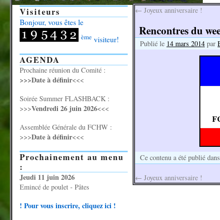
Visiteurs
←
Joyeux anniversaire !
Bonjour, vous êtes le
Rencontres du we
ème
visiteur!
Publié le
14 mars 2014
par
AGENDA
Prochaine réunion du Comité :
>>>Date à définir
<<<
Soirée Summer FLASHBACK :
Vendredi 26 juin 2026
>>>
<<<
FC
Assemblée Générale du FCHW :
Date à définir
>>>
<<<
Prochainement au menu
Ce contenu a été publié dan
:
Jeudi 11 juin 2026
←
Joyeux anniversaire !
Emincé de poulet - Pâtes
! Pour vous inscrire, cliquez ici !