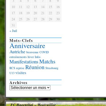
3
4
5
6
7
8
9
10
11
12
13
14
15
16
17
18
19
20
21
22
23
24
25
26
27
28
29
30
31
« Juil
Mots-Clefs
Anniversaire
Autriche
bienvenue
COVID
entraînements
hiver
Infos
Matchs
Manifestations
Réunion
RCS
reprise
Strasbourg
visites
U13
Archives
FC Hagenthal – Wentzwiller