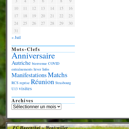
3
4
5
6
7
8
9
10
11
12
13
14
15
16
17
18
19
20
21
22
23
24
25
26
27
28
29
30
31
« Juil
Mots-Clefs
Anniversaire
Autriche
bienvenue
COVID
entraînements
hiver
Infos
Matchs
Manifestations
Réunion
RCS
reprise
Strasbourg
visites
U13
Archives
FC Hagenthal – Wentzwiller