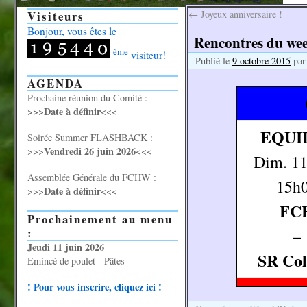
Visiteurs
←
Joyeux anniversaire !
Bonjour, vous êtes le
Rencontres du wee
ème
visiteur!
Publié le
9 octobre 2015
par
AGENDA
Prochaine réunion du Comité :
>>>Date à définir
<<<
EQUIP
Soirée Summer FLASHBACK :
Vendredi 26 juin 2026
>>>
<<<
Dim. 11
Assemblée Générale du FCHW :
15h
Date à définir
>>>
<<<
FC
Prochainement au menu
–
:
Jeudi 11 juin 2026
SR Co
Emincé de poulet - Pâtes
! Pour vous inscrire, cliquez ici !