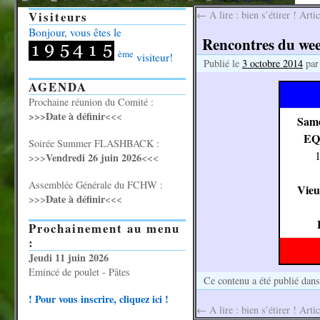
Visiteurs
←
A lire : bien s’étirer ! Arti
Bonjour, vous êtes le
Rencontres du wee
ème
visiteur!
Publié le
3 octobre 2014
par
AGENDA
Prochaine réunion du Comité :
>>>Date à définir
<<<
Same
EQ
Soirée Summer FLASHBACK :
Vendredi 26 juin 2026
>>>
<<<
Assemblée Générale du FCHW :
Vie
Date à définir
>>>
<<<
Prochainement au menu
:
Jeudi 11 juin 2026
Emincé de poulet - Pâtes
Ce contenu a été publié dan
! Pour vous inscrire, cliquez ici !
←
A lire : bien s’étirer ! Arti