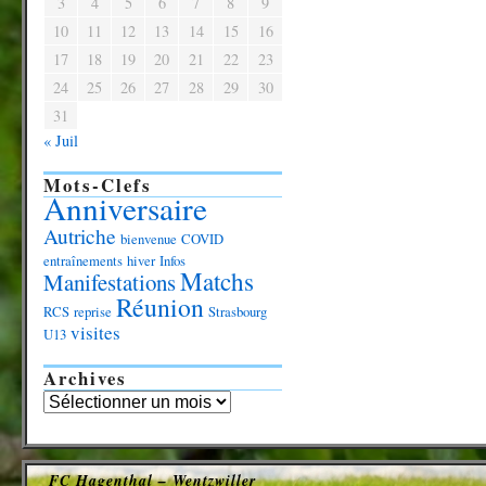
3
4
5
6
7
8
9
10
11
12
13
14
15
16
17
18
19
20
21
22
23
24
25
26
27
28
29
30
31
« Juil
Mots-Clefs
Anniversaire
Autriche
bienvenue
COVID
entraînements
hiver
Infos
Matchs
Manifestations
Réunion
RCS
reprise
Strasbourg
visites
U13
Archives
FC Hagenthal – Wentzwiller