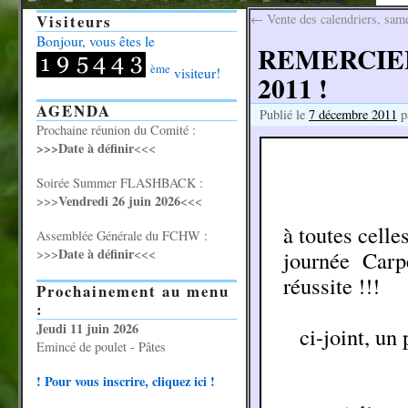
Visiteurs
←
Vente des calendriers, sam
Bonjour, vous êtes le
REMERCIEME
ème
visiteur!
2011 !
AGENDA
Publié le
7 décembre 2011
p
Prochaine réunion du Comité :
>>>Date à définir
<<<
Soirée Summer FLASHBACK :
Vendredi 26 juin 2026
>>>
<<<
à toutes celle
Assemblée Générale du FCHW :
Date à définir
>>>
<<<
journée Carp
réussite !!!
Prochainement au menu
:
Jeudi 11 juin 2026
ci-joint, un
Emincé de poulet - Pâtes
! Pour vous inscrire, cliquez ici !