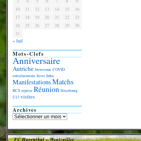
3
4
5
6
7
8
9
10
11
12
13
14
15
16
17
18
19
20
21
22
23
24
25
26
27
28
29
30
31
« Juil
Mots-Clefs
Anniversaire
Autriche
bienvenue
COVID
entraînements
hiver
Infos
Matchs
Manifestations
Réunion
RCS
reprise
Strasbourg
visites
U13
Archives
FC Hagenthal – Wentzwiller