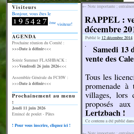
Visiteurs
←
Note importante ; entraînem
Bonjour, vous êtes le
RAPPEL : ven
ème
visiteur!
décembre 201
AGENDA
Publié le
12 décembre 2014
Prochaine réunion du Comité :
Samedi 13 d
>>>Date à définir
<<<
vente des Cale
Soirée Summer FLASHBACK :
Vendredi 26 juin 2026
>>>
<<<
Tous les licenc
Assemblée Générale du FCHW :
Date à définir
>>>
<<<
promenade à t
villages, lors
Prochainement au menu
:
proposés aux
Jeudi 11 juin 2026
Lertzbach !
Emincé de poulet - Pâtes
Ce contenu a été publié dan
! Pour vous inscrire, cliquez ici !
←
Note importante ; entraînem