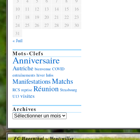
3
4
5
6
7
8
9
10
11
12
13
14
15
16
17
18
19
20
21
22
23
24
25
26
27
28
29
30
31
« Juil
Mots-Clefs
Anniversaire
Autriche
bienvenue
COVID
entraînements
hiver
Infos
Matchs
Manifestations
Réunion
RCS
reprise
Strasbourg
visites
U13
Archives
FC Hagenthal – Wentzwiller