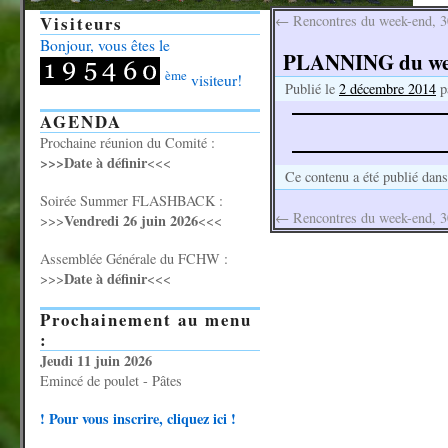
Visiteurs
←
Rencontres du week-end, 3
Bonjour, vous êtes le
PLANNING du week
ème
visiteur!
Publié le
2 décembre 2014
p
AGENDA
Prochaine réunion du Comité :
>>>Date à définir
<<<
Ce contenu a été publié dan
Soirée Summer FLASHBACK :
←
Rencontres du week-end, 3
Vendredi 26 juin 2026
>>>
<<<
Assemblée Générale du FCHW :
Date à définir
>>>
<<<
Prochainement au menu
:
Jeudi 11 juin 2026
Emincé de poulet - Pâtes
! Pour vous inscrire, cliquez ici !