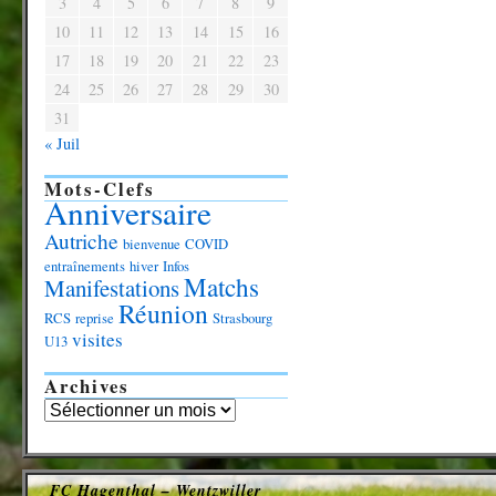
3
4
5
6
7
8
9
10
11
12
13
14
15
16
17
18
19
20
21
22
23
24
25
26
27
28
29
30
31
« Juil
Mots-Clefs
Anniversaire
Autriche
bienvenue
COVID
entraînements
hiver
Infos
Matchs
Manifestations
Réunion
RCS
reprise
Strasbourg
visites
U13
Archives
FC Hagenthal – Wentzwiller