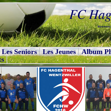
FC Hage
Bienvenue s
Les Seniors
Les Jeunes
Album Ph
ts