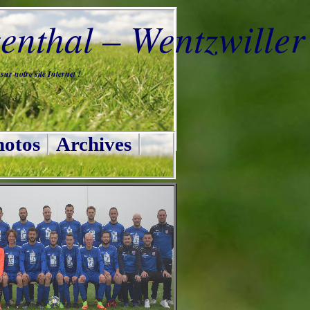
nthal – Wentzwiller
ur notre site Internet !
otos
Archives