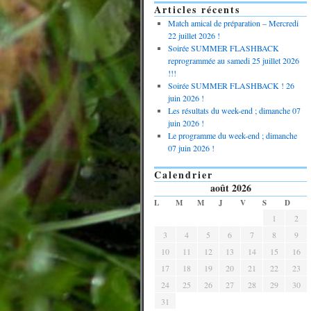
Articles récents
Match amical de préparation – Mercredi
22 juillet 2026 !
Soirée SUMMER FLASHBACK
reprogrammée au samedi 25 juillet 2026
!!!
Soirée SUMMER FLASHBACK ! 26
juin 2026 !
Les résultats du week-end ; dimanche 07
juin 2026 !
Le programme du week-end ; dimanche
07 juin 2026 !
Calendrier
août 2026
L
M
M
J
V
S
D
1
2
3
4
5
6
7
8
9
10
11
12
13
14
15
16
17
18
19
20
21
22
23
24
25
26
27
28
29
30
31