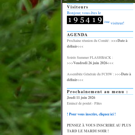
Visiteurs
Bonjour, vous êtes le
ème
visiteur!
AGENDA
Prochaine réunion du Comité :
>>>Date à
définir
<<<
Soirée Summer FLASHBACK :
>>>
Vendredi 26 juin 2026
<<<
Assemblée Générale du FCHW : >>>
Date à
définir
<<<
Prochainement au menu :
Jeudi 11 juin 2026
Emincé de poulet - Pâtes
! Pour vous inscrire, cliquez ici !
PENSEZ À VOUS INSCRIRE AU PLUS
TARD LE MARDI SOIR !