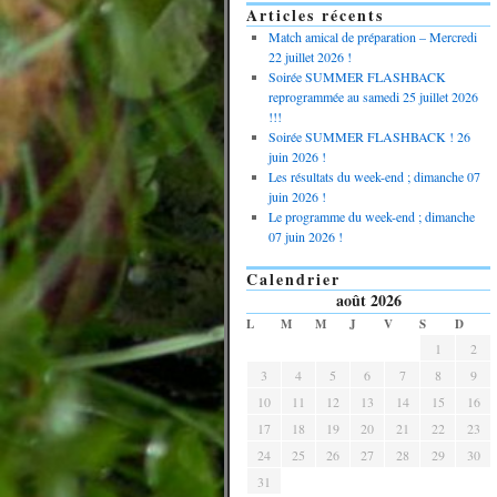
Articles récents
Match amical de préparation – Mercredi
22 juillet 2026 !
Soirée SUMMER FLASHBACK
reprogrammée au samedi 25 juillet 2026
!!!
Soirée SUMMER FLASHBACK ! 26
juin 2026 !
Les résultats du week-end ; dimanche 07
juin 2026 !
Le programme du week-end ; dimanche
07 juin 2026 !
Calendrier
août 2026
L
M
M
J
V
S
D
1
2
3
4
5
6
7
8
9
10
11
12
13
14
15
16
17
18
19
20
21
22
23
24
25
26
27
28
29
30
31