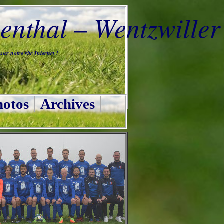
nthal – Wentzwiller
ur notre site Internet !
otos
Archives