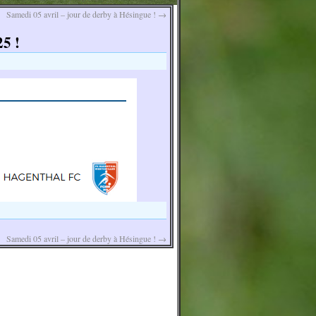
Samedi 05 avril – jour de derby à Hésingue !
→
5 !
Samedi 05 avril – jour de derby à Hésingue !
→