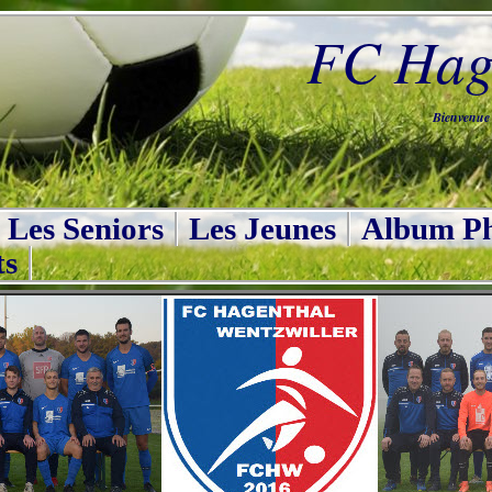
FC Hage
Bienvenue s
Les Seniors
Les Jeunes
Album Ph
ts