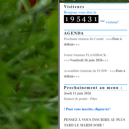
Visiteurs
Bonjour, vous êtes le
ème
visiteur!
AGENDA
Prochaine réunion du Comité :
>>>Date à
définir
<<<
Soirée Summer FLASHBACK :
>>>
Vendredi 26 juin 2026
<<<
Assemblée Générale du FCHW : >>>
Date à
définir
<<<
Prochainement au menu :
Jeudi 11 juin 2026
Emincé de poulet - Pâtes
! Pour vous inscrire, cliquez ici !
PENSEZ À VOUS INSCRIRE AU PLUS
TARD LE MARDI SOIR !