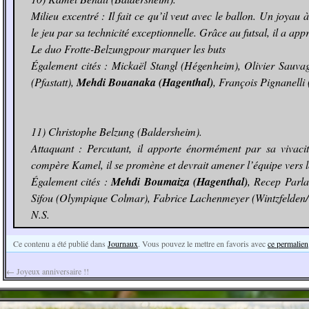
Milieu excentré : Il fait ce qu’il veut avec le ballon. Un joyau 
le jeu par sa technicité exceptionnelle. Grâce au futsal, il a app
Le duo Frotte-Belzungpour marquer les buts
Également cités : Mickaël Stangl (Hégenheim), Olivier Sauvag
(Pfastatt),
Mehdi Bouanaka (Hagenthal)
, François Pignanelli
11) Christophe Belzung (Baldersheim).
Attaquant : Percutant, il apporte énormément par sa vivaci
compère Kamel, il se promène et devrait amener l’équipe vers le
Également cités :
Mehdi Boumaiza (Hagenthal)
, Recep Parl
Sifou (Olympique Colmar), Fabrice Lachenmeyer (Wintzfelden
N.S.
Ce contenu a été publié dans
Journaux
. Vous pouvez le mettre en favoris avec
ce permalien
←
Joyeux anniversaire !!