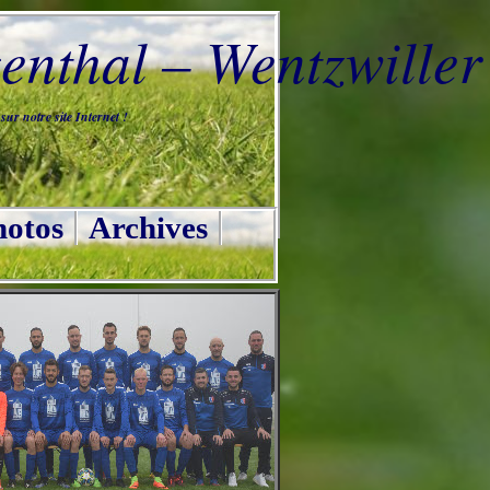
nthal – Wentzwiller
ur notre site Internet !
otos
Archives