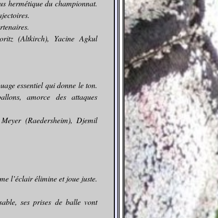
plus hermétique du championnat.
jectoires.
rtenaires.
ritz (Altkirch), Yacine Agkul
age essentiel qui donne le ton.
llons, amorce des attaques
 Meyer (Raedersheim), Djemil
 l’éclair élimine et joue juste.
sable, ses prises de balle vont