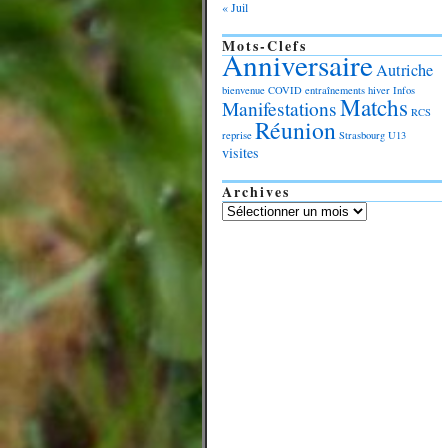
« Juil
Mots-Clefs
Anniversaire
Autriche
bienvenue
COVID
entraînements
hiver
Infos
Matchs
Manifestations
RCS
Réunion
reprise
Strasbourg
U13
visites
Archives