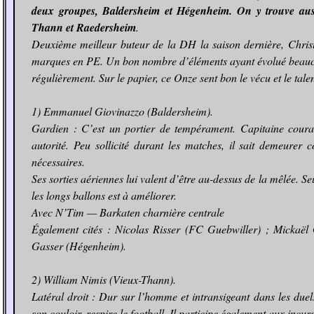
deux groupes, Baldersheim et Hégenheim. On y trouve aus
Thann et Raedersheim
.
Deuxième meilleur buteur de la DH la saison dernière, Christ
marques en PE. Un bon nombre d’éléments ayant évolué beaucou
régulièrement. Sur le papier, ce Onze sent bon le vécu et le talen
1) Emmanuel Giovinazzo (Baldersheim).
Gardien : C’est un portier de tempérament. Capitaine courag
autorité. Peu sollicité durant les matches, il sait demeurer c
nécessaires.
Ses sorties aériennes lui valent d’être au-dessus de la mêlée. S
les longs ballons est à améliorer.
Avec N’Tim — Barkaten charnière centrale
Également cités : Nicolas Risser (FC Guebwiller) ; Mickaël 
Gasser (Hégenheim).
2) William Nimis (Vieux-Thann).
Latéral droit : Dur sur l’homme et intransigeant dans les duels,
son couloir, respire le football. Il participe également aux incur