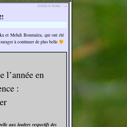
JOYEUX NOEL !
→
!!
ka et Mehdi Boumaïza, qui ont été
ncourager à continuer de plus belle
e l’année en
nce :
er
elle aux leaders respectifs des