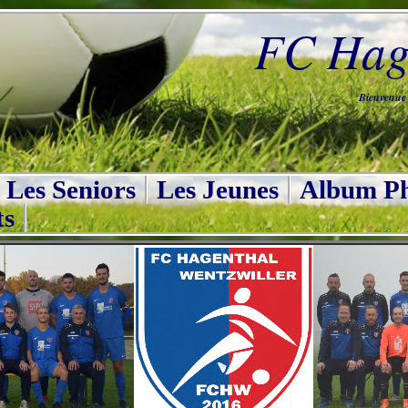
FC Hage
Bienvenue s
Les Seniors
Les Jeunes
Album Ph
ts