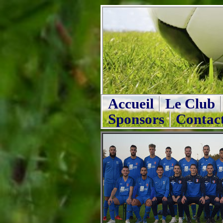
Accueil
Le Club
Sponsors
Contac