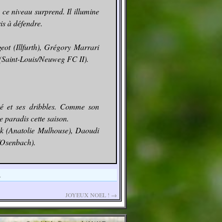
à ce niveau surprend. Il illumine
ris à défendre.
eot (Illfurth), Grégory Marrari
 (Saint-Louis/Neuweg FC II).
té et ses dribbles. Comme son
 paradis cette saison.
ak (Anatolie Mulhouse), Daoudi
/Osenbach).
.
JOYEUX NOEL !
→