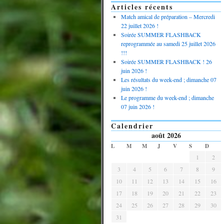
Articles récents
Match amical de préparation – Mercredi
22 juillet 2026 !
Soirée SUMMER FLASHBACK
reprogrammée au samedi 25 juillet 2026
!!!
Soirée SUMMER FLASHBACK ! 26
juin 2026 !
Les résultats du week-end ; dimanche 07
juin 2026 !
Le programme du week-end ; dimanche
07 juin 2026 !
Calendrier
août 2026
L
M
M
J
V
S
D
1
2
3
4
5
6
7
8
9
10
11
12
13
14
15
16
17
18
19
20
21
22
23
24
25
26
27
28
29
30
31