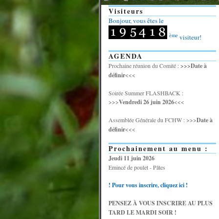
Visiteurs
Bonjour, vous êtes le
ème
visiteur!
AGENDA
Prochaine réunion du Comité :
>>>Date à
définir
<<<
Soirée Summer FLASHBACK :
>>>
Vendredi 26 juin 2026
<<<
Assemblée Générale du FCHW : >>>
Date à
définir
<<<
Prochainement au menu :
Jeudi 11 juin 2026
Emincé de poulet - Pâtes
! Pour vous inscrire, cliquez ici !
PENSEZ À VOUS INSCRIRE AU PLUS
TARD LE MARDI SOIR !