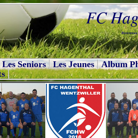
FC Hage
Bienvenue s
Les Seniors
Les Jeunes
Album Ph
ts