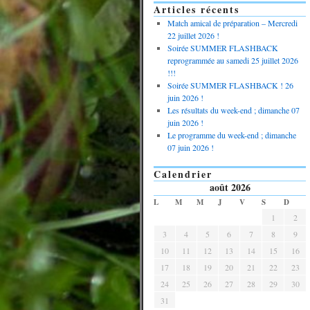
Articles récents
Match amical de préparation – Mercredi
22 juillet 2026 !
Soirée SUMMER FLASHBACK
reprogrammée au samedi 25 juillet 2026
!!!
Soirée SUMMER FLASHBACK ! 26
juin 2026 !
Les résultats du week-end ; dimanche 07
juin 2026 !
Le programme du week-end ; dimanche
07 juin 2026 !
Calendrier
août 2026
L
M
M
J
V
S
D
1
2
3
4
5
6
7
8
9
10
11
12
13
14
15
16
17
18
19
20
21
22
23
24
25
26
27
28
29
30
31