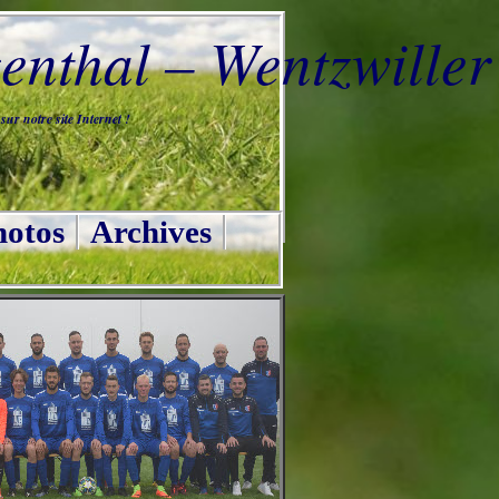
nthal – Wentzwiller
ur notre site Internet !
otos
Archives