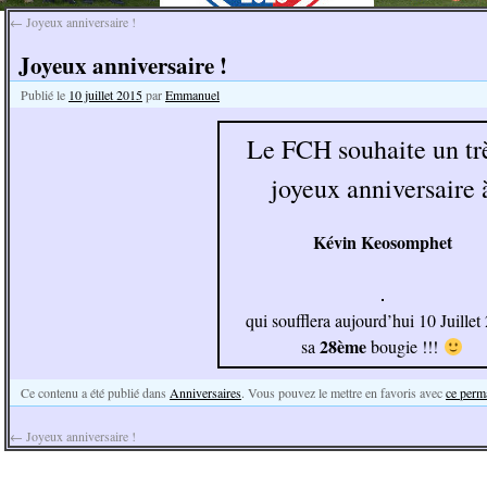
←
Joyeux anniversaire !
Joyeux anniversaire !
Publié le
10 juillet 2015
par
Emmanuel
Le FCH souhaite un tr
joyeux anniversaire 
Kévin Keosomphet
qui soufflera aujourd’hui 10 Juillet
28ème
sa
bougie !!!
Ce contenu a été publié dans
Anniversaires
. Vous pouvez le mettre en favoris avec
ce perm
←
Joyeux anniversaire !