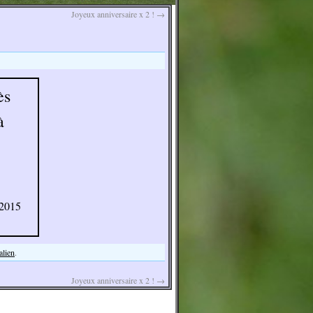
Joyeux anniversaire x 2 !
→
ès
à
 2015
alien
.
Joyeux anniversaire x 2 !
→