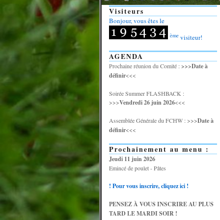
Visiteurs
Bonjour, vous êtes le
ème
visiteur!
AGENDA
Prochaine réunion du Comité :
>>>Date à
définir
<<<
Soirée Summer FLASHBACK :
>>>
Vendredi 26 juin 2026
<<<
Assemblée Générale du FCHW : >>>
Date à
définir
<<<
Prochainement au menu :
Jeudi 11 juin 2026
Emincé de poulet - Pâtes
! Pour vous inscrire, cliquez ici !
PENSEZ À VOUS INSCRIRE AU PLUS
TARD LE MARDI SOIR !