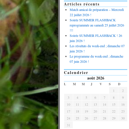
Articles récents
Match amical de préparation – Mercredi
22 juillet 2026 !
Soirée SUMMER FLASHBACK
reprogrammée au samedi 25 juillet 2026
!!!
Soirée SUMMER FLASHBACK ! 26
juin 2026 !
Les résultats du week-end ; dimanche 07
juin 2026 !
Le programme du week-end ; dimanche
07 juin 2026 !
Calendrier
août 2026
L
M
M
J
V
S
D
1
2
3
4
5
6
7
8
9
10
11
12
13
14
15
16
17
18
19
20
21
22
23
24
25
26
27
28
29
30
31