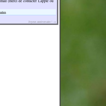
email (merci de contacter Lapplé ou
malien
.
Joyeux anniversaire !
→