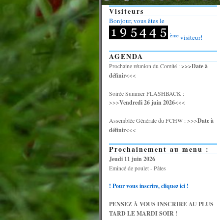
Visiteurs
Bonjour, vous êtes le
ème
visiteur!
AGENDA
Prochaine réunion du Comité :
>>>Date à
définir
<<<
Soirée Summer FLASHBACK :
>>>
Vendredi 26 juin 2026
<<<
Assemblée Générale du FCHW : >>>
Date à
définir
<<<
Prochainement au menu :
Jeudi 11 juin 2026
Emincé de poulet - Pâtes
! Pour vous inscrire, cliquez ici !
PENSEZ À VOUS INSCRIRE AU PLUS
TARD LE MARDI SOIR !