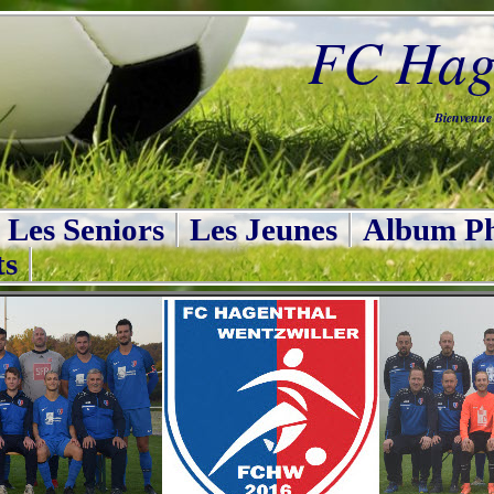
FC Hage
Bienvenue s
Les Seniors
Les Jeunes
Album Ph
ts