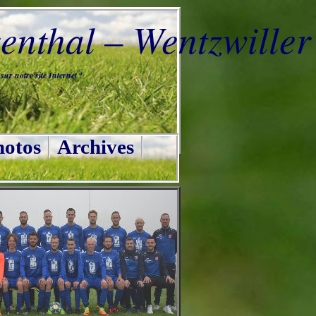
nthal – Wentzwiller
ur notre site Internet !
otos
Archives