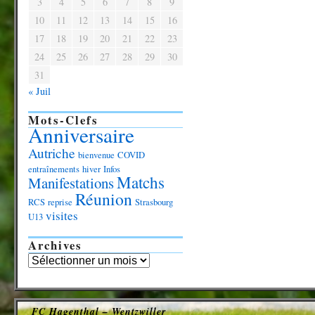
3
4
5
6
7
8
9
10
11
12
13
14
15
16
17
18
19
20
21
22
23
24
25
26
27
28
29
30
31
« Juil
Mots-Clefs
Anniversaire
Autriche
bienvenue
COVID
entraînements
hiver
Infos
Matchs
Manifestations
Réunion
RCS
reprise
Strasbourg
visites
U13
Archives
FC Hagenthal – Wentzwiller