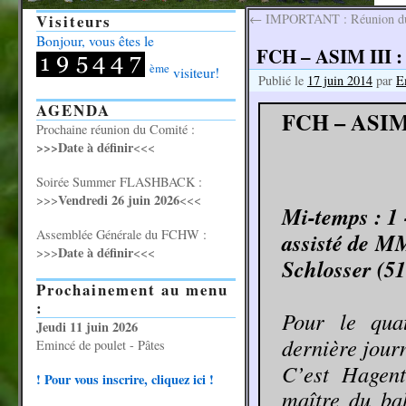
Visiteurs
←
IMPORTANT : Réunion du
Bonjour, vous êtes le
FCH – ASIM III : A
ème
visiteur!
Publié le
17 juin 2014
par
E
AGENDA
FCH – ASIM
Prochaine réunion du Comité :
>>>Date à définir
<<<
Soirée Summer FLASHBACK :
Vendredi 26 juin 2026
>>>
<<<
Mi-temps : 1 
Assemblée Générale du FCHW :
assisté de MM
Date à définir
>>>
<<<
Schlosser (51
Prochainement au menu
:
Pour le qua
Jeudi 11 juin 2026
dernière journ
Emincé de poulet - Pâtes
C’est Hagent
! Pour vous inscrire, cliquez ici !
maître du ba