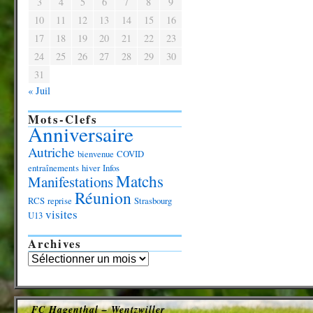
3
4
5
6
7
8
9
10
11
12
13
14
15
16
17
18
19
20
21
22
23
24
25
26
27
28
29
30
31
« Juil
Mots-Clefs
Anniversaire
Autriche
bienvenue
COVID
entraînements
hiver
Infos
Matchs
Manifestations
Réunion
RCS
reprise
Strasbourg
visites
U13
Archives
FC Hagenthal – Wentzwiller