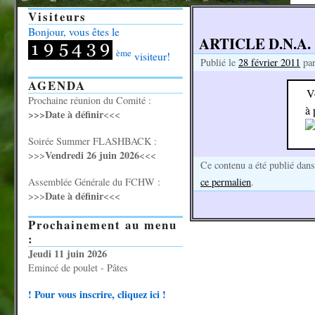
Visiteurs
Bonjour, vous êtes le
ARTICLE D.N.A.
ème
visiteur!
Publié le
28 février 2011
pa
AGENDA
V
Prochaine réunion du Comité :
à 
>>>Date à définir
<<<
Soirée Summer FLASHBACK :
Vendredi 26 juin 2026
>>>
<<<
Ce contenu a été publié dan
Assemblée Générale du FCHW :
ce permalien
.
Date à définir
>>>
<<<
Prochainement au menu
:
Jeudi 11 juin 2026
Emincé de poulet - Pâtes
! Pour vous inscrire, cliquez ici !