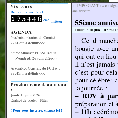
Visiteurs
←
IMPORTANT : « consignes
anniversaire !
Bonjour, vous êtes le
55ème annive
ème
visiteur!
Publié le
10 juin 2015
par
E
AGENDA
Prochaine réunion du Comité :
Ce dimanche
>>>Date à définir
<<<
bougie avec un
Soirée Summer FLASHBACK :
qui ont eu lie
Vendredi 26 juin 2026
>>>
<<<
il n’est jamais
Assemblée Générale du FCHW :
c’est pour cel
Date à définir
>>>
<<<
pour célébrer 
Prochainement au menu
la journée :
:
RDV à par
–
Jeudi 11 juin 2026
Emincé de poulet - Pâtes
préparation et 
11h :
–
cérémon
! Pour vous inscrire, cliquez ici !