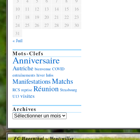
3
4
5
6
7
8
9
10
11
12
13
14
15
16
17
18
19
20
21
22
23
24
25
26
27
28
29
30
31
« Juil
Mots-Clefs
Anniversaire
Autriche
bienvenue
COVID
entraînements
hiver
Infos
Matchs
Manifestations
Réunion
RCS
reprise
Strasbourg
visites
U13
Archives
FC Hagenthal – Wentzwiller