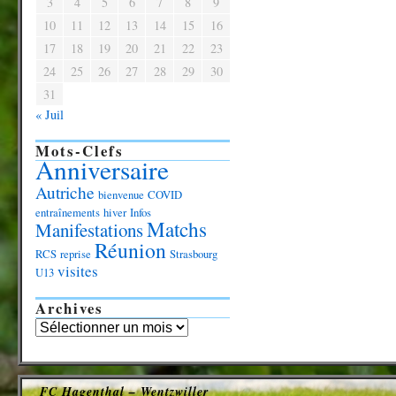
3
4
5
6
7
8
9
10
11
12
13
14
15
16
17
18
19
20
21
22
23
24
25
26
27
28
29
30
31
« Juil
Mots-Clefs
Anniversaire
Autriche
bienvenue
COVID
entraînements
hiver
Infos
Matchs
Manifestations
Réunion
RCS
reprise
Strasbourg
visites
U13
Archives
FC Hagenthal – Wentzwiller