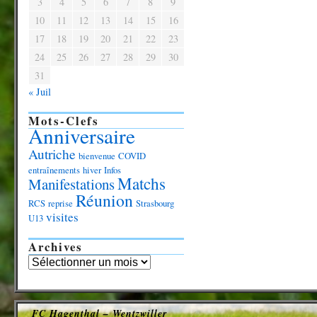
3
4
5
6
7
8
9
10
11
12
13
14
15
16
17
18
19
20
21
22
23
24
25
26
27
28
29
30
31
« Juil
Mots-Clefs
Anniversaire
Autriche
bienvenue
COVID
entraînements
hiver
Infos
Matchs
Manifestations
Réunion
RCS
reprise
Strasbourg
visites
U13
Archives
FC Hagenthal – Wentzwiller