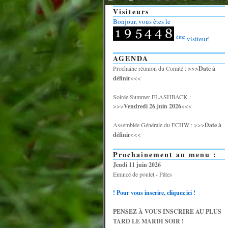
Visiteurs
Bonjour, vous êtes le
ème
visiteur!
AGENDA
Prochaine réunion du Comité :
>>>Date à
définir
<<<
Soirée Summer FLASHBACK :
>>>
Vendredi 26 juin 2026
<<<
Assemblée Générale du FCHW : >>>
Date à
définir
<<<
Prochainement au menu :
Jeudi 11 juin 2026
Emincé de poulet - Pâtes
! Pour vous inscrire, cliquez ici !
PENSEZ À VOUS INSCRIRE AU PLUS
TARD LE MARDI SOIR !