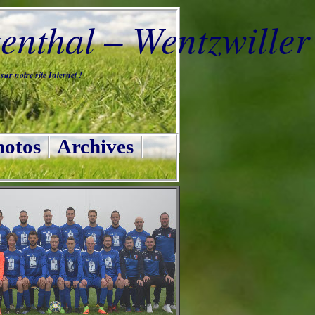
nthal – Wentzwiller
ur notre site Internet !
otos
Archives