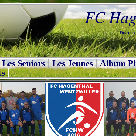
FC Hage
Bienvenue s
Les Seniors
Les Jeunes
Album Ph
ts