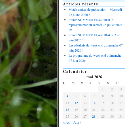
Articles récents
Match amical de préparation – Mercredi
22 juillet 2026 !
Soirée SUMMER FLASHBACK
reprogrammée au samedi 25 juillet 2026
!!!
Soirée SUMMER FLASHBACK ! 26
juin 2026 !
Les résultats du week-end ; dimanche 07
juin 2026 !
Le programme du week-end ; dimanche
07 juin 2026 !
Calendrier
mai 2026
L
M
M
J
V
S
D
1
2
3
4
5
6
7
8
9
10
11
12
13
14
15
16
17
18
19
20
21
22
23
24
25
26
27
28
29
30
31
« Avr
Juin »